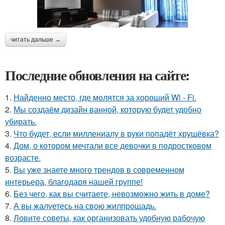
читать дальше →
Последние обновления на сайте:
1.
Найденно место, где молятся за хороший Wi - Fi.
2.
Мы создаём дизайн ванной, которую будет удобно
убирать.
3.
Что будет, если миллениалу в руки попадёт хрущёвка?
4.
Дом, о котором мечтали все девочки в подростковом
возрасте.
5.
Вы уже знаете много трендов в современном
интерьера, благодаря нашей группе!
6.
Без чего, как вы считаете, невозможно жить в доме?
7.
А вы жалуетесь на свою жилпрощадь.
8.
Ловите советы, как организовать удобную рабочую