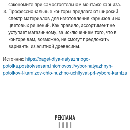
сэкономите при самостоятельном монтаже карниза.
Профессиональные конторы предлагают широкий
спектр материалов для изготовления карнизов и их
цветовых решений. Как правило, ассортимент не
уступает магазинному, за исключением того, что в
конторе вам, возможно, не смогут предложить
варианты из элитной древесины.
Источник:
https://baget-dlya-natyazhnogo-
potolka.postroivsesam.info/novosti/vybor-natyazhnyh-
potolkov-i-karnizov-chto-nuzhno-uchityvat-pri-vybore-karniza