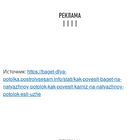
Источник:
https://baget-dlya-
potolka.postroivsesam.info/stati/kak-povesit-baget-na-
natyazhnoy-potolok-kak-povesit-karniz-na-natyazhnoy-
potolok-esli-uzhe