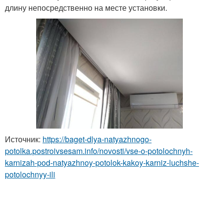
длину непосредственно на месте установки.
Источник:
https://baget-dlya-natyazhnogo-
potolka.postroivsesam.info/novosti/vse-o-potolochnyh-
karnizah-pod-natyazhnoy-potolok-kakoy-karniz-luchshe-
potolochnyy-ili