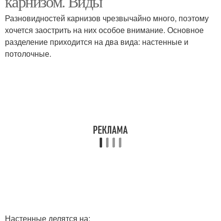
карнизом. Виды
Разновидностей карнизов чрезвычайно много, поэтому
хочется заострить на них особое внимание. Основное
разделение приходится на два вида: настенные и
Карниз для штор
Потолок с нишей
потолочные.
Карниз для натяжных
Потолок с карнизом
потолков
Карниз под закладные
Потолочный карниз
Карниз на закладные
Настенный карниз
Настенные делятся на: