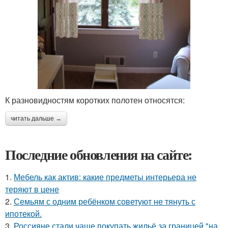
К разновидностям коротких полотен относятся:
читать дальше →
Последние обновления на сайте:
1.
Мебель как актив: какие предметы интерьера не
теряют в цене
2.
Семьям с одним ребёнком советуют не тянуть с
ипотекой.
3.
Россияне стали чаще покупать жильё за границей "на