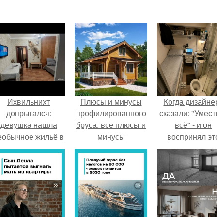
Ихвильнихт
Плюсы и минусы
Когда дизайне
допрыгался:
профилированного
сказали: "Умест
девушка нашла
бруса: все плюсы и
всё" - и он
еобычное жильё в
минусы
воспринял эт
Пятигорске.
слишком
буквально.