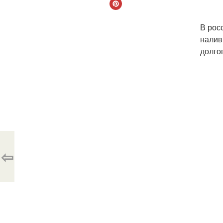
В рос
налив
долго
⇦