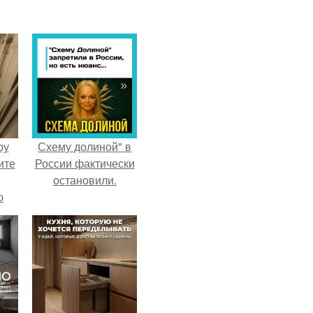
ру
Схему долиной" в
ите
России фактически
остановили.
о