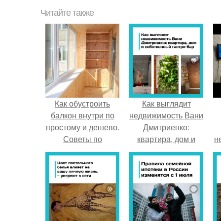
Читайте также
Как обустроить
Как выглядит
балкон внутри по
недвижимость Вани
простому и дешево.
Дмитриенко:
Советы по
квартира, дом и
н
обустройству
собственный гастро
балкона
- бар.