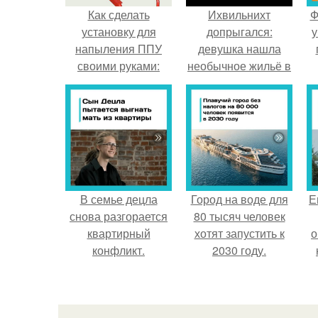
Как сделать
Ихвильнихт
Ф
установку для
допрыгался:
у
напыления ППУ
девушка нашла
своими руками:
необычное жильё в
подробный
Пятигорске.
инструктаж
В семье децла
Город на воде для
Е
снова разгорается
80 тысяч человек
квартирный
хотят запустить к
о
конфликт.
2030 году.