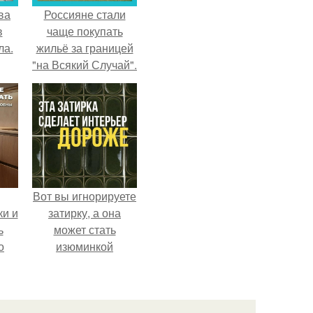
ва
Россияне стали
в
чаще покупать
ла.
жильё за границей
"на Всякий Случай".
Вот вы игнорируете
ки и
затирку, а она
ь
может стать
о
изюминкой
ю.
интерьера.