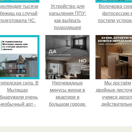
инляндия тысячи
Устройство для
Волочкова сно
бежищ на случай
напыления ППУ:
фотосессию 
подготовила ЧС.
как выбрать
постели устрои
подходящее
гипедская сила. В
Неочевидные
Мы достаём
Мытищах
минусы жихни в
двойные листоч
бнаружили очень
квартире в
учимся делат
необычный арт -
большом городе.
действительн
объект.
удобную кухн