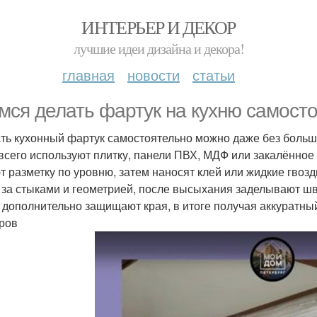
ИНТЕРЬЕР И ДЕКОР
лучшие идеи дизайна и декора!
главная
новости
статьи
мся делать фартук на кухню самосто
ть кухонный фартук самостоятельно можно даже без большо
всего используют плитку, панели ПВХ, МДФ или закалённое
т разметку по уровню, затем наносят клей или жидкие гвоз
 за стыками и геометрией, после высыхания заделывают швы
 дополнительно защищают края, в итоге получая аккуратны
ров