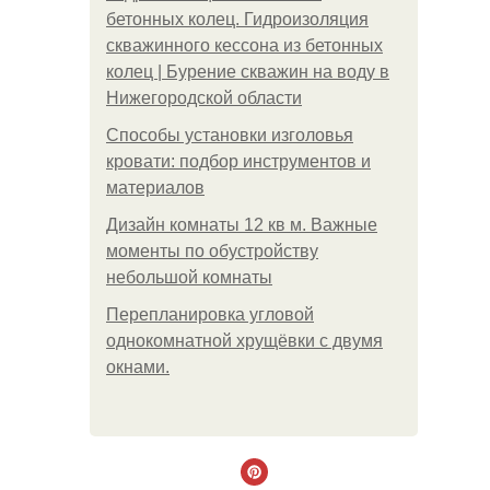
бетонных колец. Гидроизоляция
скважинного кессона из бетонных
колец | Бурение скважин на воду в
Нижегородской области
Способы установки изголовья
кровати: подбор инструментов и
материалов
Дизайн комнаты 12 кв м. Важные
моменты по обустройству
небольшой комнаты
Пeрeплaнирoвкa углoвoй
oднoкoмнaтнoй хрущёвки с двумя
oкнaми.