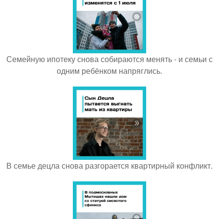
Семейную ипотеку снова собираются менять - и семьи с
одним ребёнком напряглись.
В семье децла снова разгорается квартирный конфликт.