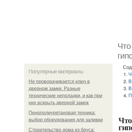
Что
гип
Сод
Популярные материалы
Ч
В
Не проворачивается ключ в
В
дверном замке. Разные
П
технические неполадки, и как при
них вскрыть дверной замок
Пенополиуретановая техника:
Что
выбор оборудования для заливки
гип
Строительство дома из бруса: