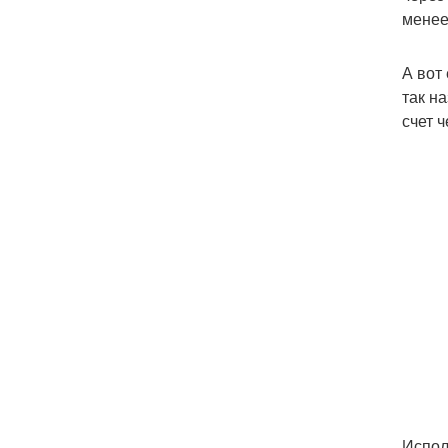
менее
А вот
так н
счет 
Испол