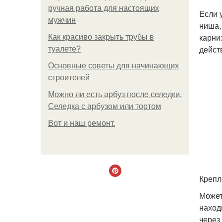
ручная работа для настоящих
Если 
мужчин
ниша,
карни
Как красиво закрыть трубы в
дейст
туалете?
Основные советы для начинающих
строителей
Можно ли есть арбуз после селедки.
Селедка с арбузом или тортом
Boт и наш ремoнт.
Крепл
Может
наход
через