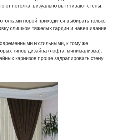
о от потолка, визуально вытягивают стены,
отолками порой приходится выбирать только
новку слишком тяжелых гардин и навешивание
овременными и стильными, к тому же
торых типов дизайна (лофта, минимализма).
айных карнизов проще задрапировать стену