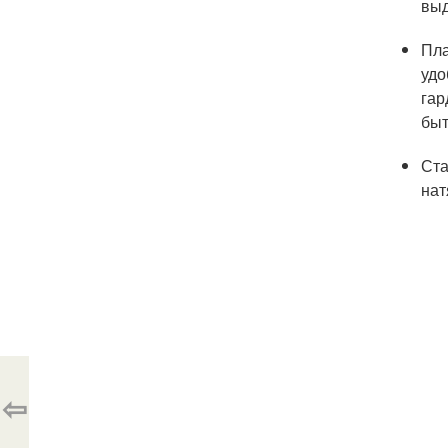
выд
Пла
удо
гар
быт
Ста
нат
⇦