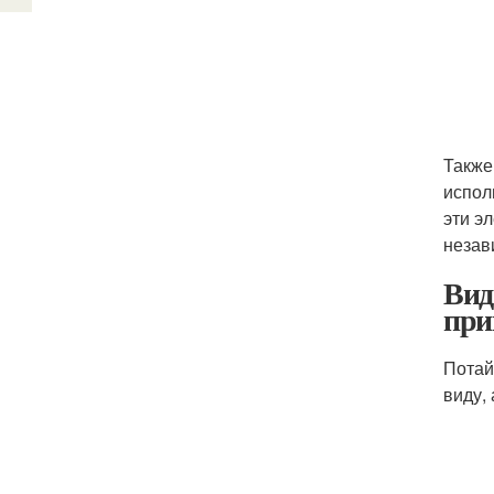
Также
испол
эти э
незав
Вид
при
Потай
виду,