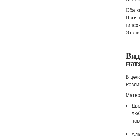
Оба в
Прочн
гипсо
Это п
Вид
нат
В цел
Разли
Матер
Дре
люб
пов
Алю