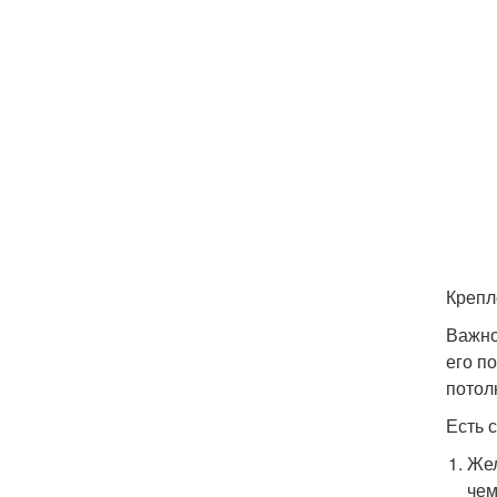
Крепл
Важно
его п
потол
Есть 
Жел
чем