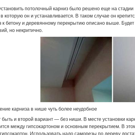
установить потолочный карниз было решено еще на стадии 
 в которую он и устанавливается. В таком случае он крепит
з к бетону и деревянному перекрытию описано выше. Будет 
вий, но некритично.
ение карниза в нише чуть более неудобное
 быть и второй вариант — без ниши. В месте установки кар
ится между гипсокартоном и основным перекрытием. В этом
 гипсокартон. Использовать надо саморезы по дереву доста