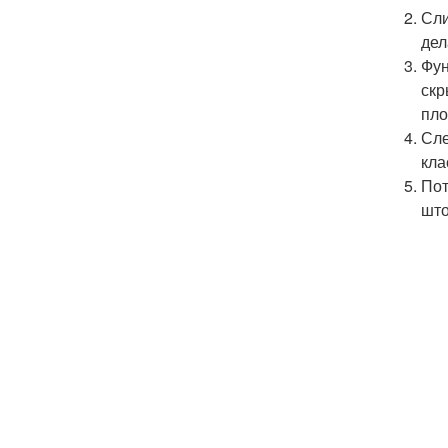
Сли
дел
Фун
скр
пло
Сле
кла
Пот
што