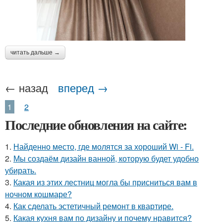
читать дальше →
← назад
вперед →
1
2
Последние обновления на сайте:
1.
Найденно место, где молятся за хороший Wi - Fi.
2.
Мы создаём дизайн ванной, которую будет удобно
убирать.
3.
Какая из этих лестниц могла бы присниться вам в
ночном кошмаре?
4.
Как сделать эстетичный ремонт в квартире.
5.
Какая кухня вам по дизайну и почему нравится?