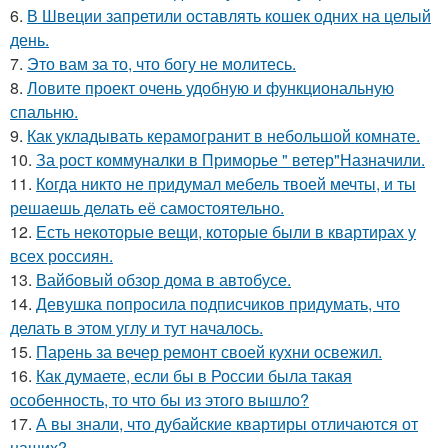
6.
В Швеции запретили оставлять кошек одних на целый
день.
7.
Это вам за то, что богу не молитесь.
8.
Ловите проект очень удобную и функциональную
спальню.
9.
Как укладывать керамогранит в небольшой комнате.
10.
За рост коммуналки в Приморье " ветер"Назначили.
11.
Когда никто не придумал мебель твоей мечты, и ты
решаешь делать её самостоятельно.
12.
Есть некоторые вещи, которые были в квартирах у
всех россиян.
13.
Вайбовый обзор дома в автобусе.
14.
Девушка попросила подписчиков придумать, что
делать в этом углу и тут началось.
15.
Парень за вечер ремонт своей кухни освежил.
16.
Как думаете, если бы в России была такая
особенность, то что бы из этого вышло?
17.
А вы знали, что дубайские квартиры отличаются от
наших?