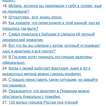
18.
Мебель, которую вы придумали у себя в голове, ещё
не придумали?
19.
Штукатурка - всё, конец эпохи.
20.
Как думаете, что происходило в этой ванной, раз её
пришлось так мыть?
21.
Семья приехала к бабушке и сделала ей уютный
деревенский ремонтик.
22.
Вот что бы вы сделали с котом, который устраивает
хаос в квартире и всё портит?
23.
В Госдуме хотят признать пустующие квартиры
официально.
24.
Когда у людей работает фантазия, даже в 43-х
квадратных метров можно сделать конфетку.
25.
Страшно представить такую ситуацию, но давайте
постараемся.
26.
Оказывается, что квартиру в Германии можно
обустроить буквально с помойки.
27.
130 малых городов России под угрозой