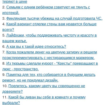
теряют в цене
2.
Семьям с одним ребёнком советуют не тянуть с
ипотекой.
3.
Финляндия тысячи убежищ на случай подготовила ЧС.
4.
Какой вариант отделки стены вам нравится больше
всего?
5.
Лайфхаки, чтобы поддерживать чистоту и красоту в
вашем жилье.
6.
А как вы к такой идее относитесь?
7.
Когда пожалели денег на цветную затирку и решили
поэксперементировать с нестирающимся маркером.
8.
Из тюрьмы сделали курорт - "Кресты" превращают в
люкс - пространство.
9.
Памятка для тех, кто собирается в будущем делать
ремонт, но не придумал дизайн.
10.
Поелитесь, какому цвету вы совершенно не
доверяете?
11.
Какой бы диван вы себе в комнату и почему
выбрали?