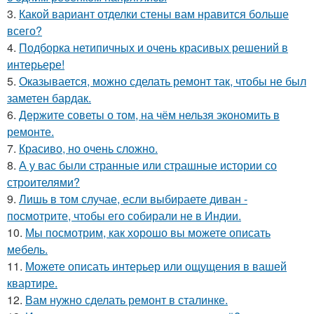
3.
Какой вариант отделки стены вам нравится больше
всего?
4.
Подборка нетипичных и очень красивых решений в
интерьере!
5.
Оказывается, можно сделать ремонт так, чтобы не был
заметен бардак.
6.
Держите советы о том, на чём нельзя экономить в
ремонте.
7.
Красиво, но очень сложно.
8.
А у вас были странные или страшные истории со
строителями?
9.
Лишь в том случае, если выбираете диван -
посмотрите, чтобы его собирали не в Индии.
10.
Мы посмотрим, как хорошо вы можете описать
мебель.
11.
Можете описать интерьер или ощущения в вашей
квартире.
12.
Вам нужно сделать ремонт в сталинке.