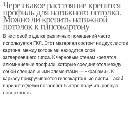
Через какое расстояние крепится
Планка для натяжного
Потолок к потолку
профиль для натяжного потолка.
потолка
Можно ли крепить натяжной
потолок к гипсокартону
Максимальное
В чистовой отделке различных помещений часто
расстояние
используется ГКЛ. Этот материал состоит из двух листов
картона, между которыми находится слой
затвердевшего гипса. К черновым стенам крепятся
алюминиевые профили, которые соединяются между
собой специальными элементами — «крабами». К
каркасу прикручиваются гипсокартонные листы. Такой
вариант отделки позволяет быстро получить ровную
поверхность.