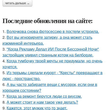
читать дальше →
Последние обновления на сайте:
1.
Волочкова снова фотосессию в постели устроила.
2.
Вот вы игнорируете затирку, а она может стать
изюминкой интерьера.
3.
"Когда Рекламу Делал ИИ После Бессонной Ночи"
застройщик удивил странным котом на билборде.
4.
Когда тумбочку твоей мечты не придумали, но очень
хочется.
5.
Из тюрьмы сделали курорт - "Кресты" превращают в
люкс - пространство.
6.
А вы часто забираете вещи с мусорок, если они в
хорошем состоянии?
7.
Когда за ремонт берутся люди со вкусом.
8.
А может стоит и нам такое уже делать?
9.
Кажется, этот мужик что-то знает.