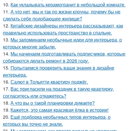
10.
Как укладывать керамогранит в небольшой комнате.
11.
А что нет, мы и так по жизни клоуны, почему бы не
сделать себе подобающее жилище?
12.
Китайские дизайнеры интерьера рассказывают, как
правильно использовать пространство в спальне.
13.
Мы запоминаем необычные идеи для интерьера, о
которых многие забыли.
14.
Мы начинаем подготавливать подписчиков, которые
собираются делать ремонт в 2026 году.
15.
Попытаемся проверить ваши знания в дизайне
интерьера.
16.
Салют в Тольятти квартиру поджёг.
17.
Вас пригласили на праздник в такую квартирку,
согласитесь или откажетесь?
18.
А что вы о такой планировки думаете?
19.
Кажется, это самая красивая ёлка в истории!
20.
Ещё подборка необычных типов интерьера, о
которых вы точно не знали.
21.
Мы запоминаем, как просто визуально увеличить