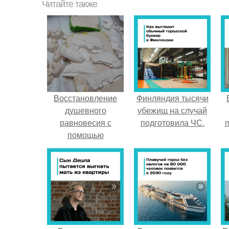
Читайте также
Восстановление
Финляндия тысячи
душевного
убежищ на случай
равновесия с
подготовила ЧС.
п
помощью
раскрашивания
гипсовых фигурок