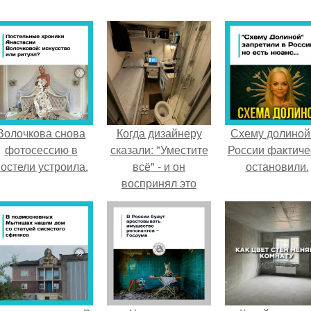
Волочкова снова
Когда дизайнеру
Схему долиной
фотосессию в
сказали: "Уместите
России фактиче
остели устроила.
всё" - и он
остановили.
воспринял это
слишком
буквально.