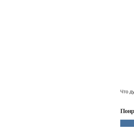
Что д
Понр