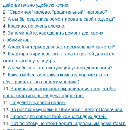
действительно удобную кухню.
2.
"Скромная" налево, "решительный" направо?
3.
А вы бы решились ремонтировать свой подъезд?
4.
Красиво, но очень сложно.
5.
Запоминайте, как сделать ремонт для своих
любимчиков.
6.
А какой интерьер для вас премиальным кажется?
7.
Квартира жириновского стала открытой для всех -
можно заглянуть внутрь.
8.
А чем бы вы этот пустующий уголок дополнили?
9.
Какую мебель и в какую комнату дороже всего
обустраивать, по вашему мнению?
10.
Варианты необычного окрашивания стен, чтобы
ваша квартира выглядела эффектно.
11.
Поделитесь своей болью.
12.
За рост коммуналки в Приморье " ветер"Назначили.
13.
Проект для совместной комнаты двух детей.
14.
Вот по этому не стоит верить идеальным ремонтам в