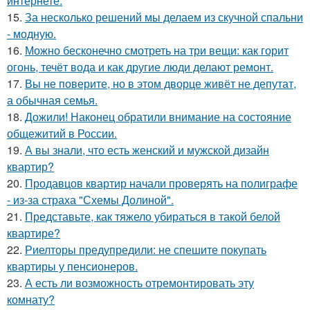
интернете.
15.
За несколько решений мы делаем из скучной спальни
- модную.
16.
Можно бесконечно смотреть на три вещи: как горит
огонь, течёт вода и как другие люди делают ремонт.
17.
Вы не поверите, но в этом дворце живёт не депутат,
а обычная семья.
18.
Дожили! Наконец обратили внимание на состояние
общежитий в России.
19.
А вы знали, что есть женский и мужской дизайн
квартир?
20.
Продавцов квартир начали проверять на полиграфе
- из-за страха "Схемы Долиной".
21.
Представьте, как тяжело убираться в такой белой
квартире?
22.
Риелторы предупредили: не спешите покупать
квартиры у пенсионеров.
23.
А есть ли возможность отремонтировать эту
комнату?