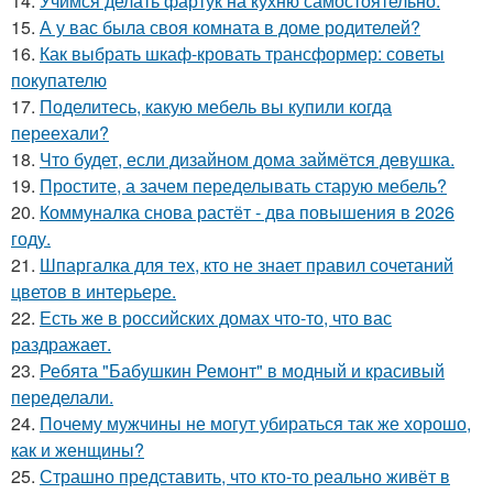
14.
Учимся делать фартук на кухню самостоятельно.
15.
А у вас была своя комната в доме родителей?
16.
Как выбрать шкаф-кровать трансформер: советы
покупателю
17.
Поделитесь, какую мебель вы купили когда
переехали?
18.
Что будет, если дизайном дома займётся девушка.
19.
Простите, а зачем переделывать старую мебель?
20.
Коммуналка снова растёт - два повышения в 2026
году.
21.
Шпаргалка для тех, кто не знает правил сочетаний
цветов в интерьере.
22.
Есть же в российских домах что-то, что вас
раздражает.
23.
Ребята "Бабушкин Ремонт" в модный и красивый
переделали.
24.
Почему мужчины не могут убираться так же хорошо,
как и женщины?
25.
Страшно представить, что кто-то реально живёт в