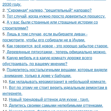
2030 году.
2.
"Скромная" налево, "решительный" направо?
3.
Тот случай, когда нужно просто довериться процессу.
4.
А у вас были странные или страшные истории со
строителями?
5.
Лишь в том случае, если выбираете диван -
посмотрите, чтобы его собирали не в Индии.
6.
Как говорится, всё новое - это хорошо забытое старое.
7.
Деревянные пятиэтажки - теперь официально можно.
8.
Какую мебель и в какую комнату дороже всего
обустраивать, по вашему мнению?
9.
Поделитесь ностальгичными вещами, которые видели
, внимание, только в доме у бабушки.
10.
Как укладывать керамогранит в небольшой комнате.
11.
Вот по этому не стоит верить идеальным ремонтам в
интернете.
12.
Новый трендовый оттенок для кухни - тауп.
13.
Делитесь своими самыми нелюбимыми оттенками.