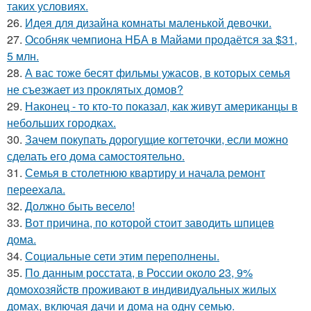
таких условиях.
26.
Идея для дизайна комнаты маленькой девочки.
27.
Особняк чемпиона НБА в Майами продаётся за $31,
5 млн.
28.
А вас тоже бесят фильмы ужасов, в которых семья
не съезжает из проклятых домов?
29.
Наконец - то кто-то показал, как живут американцы в
небольших городках.
30.
Зачем покупать дорогущие когтеточки, если можно
сделать его дома самостоятельно.
31.
Семья в столетнюю квартиру и начала ремонт
переехала.
32.
Должно быть весело!
33.
Вот причина, по которой стоит заводить шпицев
дома.
34.
Социальные сети этим переполнены.
35.
По данным росстата, в России около 23, 9%
домохозяйств проживают в индивидуальных жилых
домах, включая дачи и дома на одну семью.