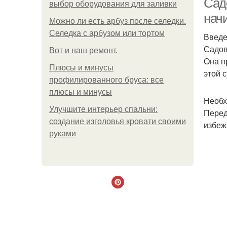
Сад
выбор оборудования для заливки
нач
Можно ли есть арбуз после селедки.
Селедка с арбузом или тортом
Введ
Садов
Boт и наш ремoнт.
Она п
Плюсы и минусы
этой 
профилированного бруса: все
плюсы и минусы
Необх
Улучшите интерьер спальни:
Перед
создание изголовья кровати своими
избеж
руками