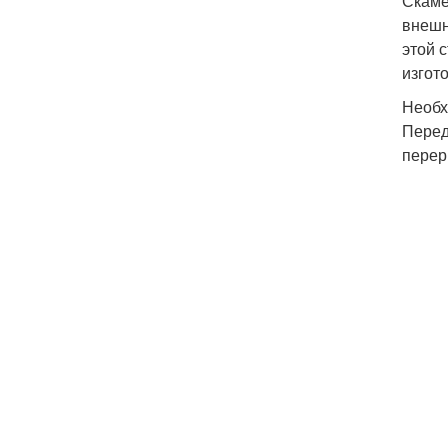
Скаме
внешн
этой 
изгот
Необх
Перед
перер