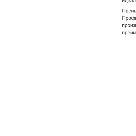
идеал
Преим
Профи
произ
преим