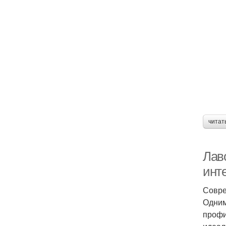
читат
Лав
инт
Совре
Одним
профи