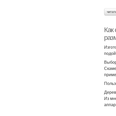
читат
Как
раз
Изгот
подой
Выбор
Скаме
приме
Польз
Дерев
Из мн
аппар