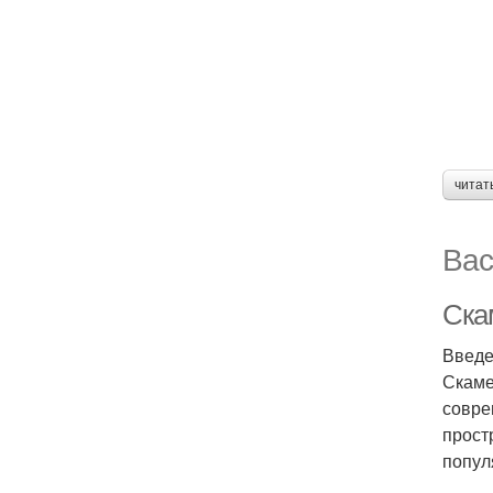
читат
Вас
Ска
Введ
Скаме
совре
прост
попул