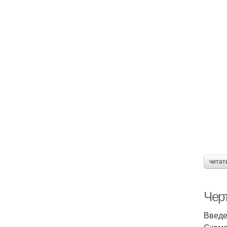
читат
Чер
Введ