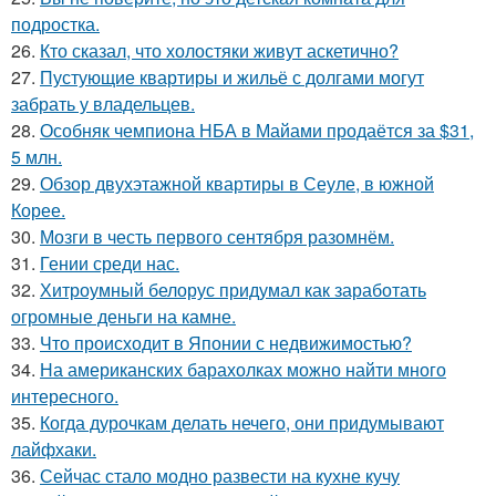
подростка.
26.
Кто сказал, что холостяки живут аскетично?
27.
Пустующие квартиры и жильё с долгами могут
забрать у владельцев.
28.
Особняк чемпиона НБА в Майами продаётся за $31,
5 млн.
29.
Обзор двухэтажной квартиры в Сеуле, в южной
Корее.
30.
Мозги в честь первого сентября разомнём.
31.
Гении среди нас.
32.
Хитроумный белорус придумал как заработать
огромные деньги на камне.
33.
Что происходит в Японии с недвижимостью?
34.
На американских барахолках можно найти много
интересного.
35.
Когда дурочкам делать нечего, они придумывают
лайфхаки.
36.
Сейчас стало модно развести на кухне кучу