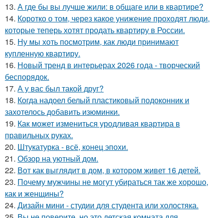
13.
А где бы вы лучше жили: в общаге или в квартире?
14.
Коротко о том, через какое унижение проходят люди,
которые теперь хотят продать квартиру в России.
15.
Ну мы хоть посмотрим, как люди принимают
купленную квартиру.
16.
Новый тренд в интерьерах 2026 года - творческий
беспорядок.
17.
А у вас был такой друг?
18.
Когда надоел белый пластиковый подоконник и
захотелось добавить изюминки.
19.
Как может измениться уродливая квартира в
правильных руках.
20.
Штукатурка - всё, конец эпохи.
21.
Обзор на уютный дом.
22.
Вот как выглядит в дом, в котором живет 16 детей.
23.
Почему мужчины не могут убираться так же хорошо,
как и женщины?
24.
Дизайн мини - студии для студента или холостяка.
25.
Вы не поверите, но это детская комната для