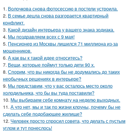
1.
Волочкова снова фотосессию в постели устроила.
2.
В семье децла снова разгорается квартирный
конфликт.
3.
Какой дизайн интерьера у вашего знака зодиака.
4.
Мы поздравляем всех с 9 мая!
5.
Пенсионер из Москвы лишился 71 миллиона из-за
мошенников.
6.
А как вы к такой идее относитесь?
7.
Вещи, которые поймут только дети 90 х.
8.
Спорим, что вы никогда бы не додумались до таких
необычных решениях в интерьере?
9.
Мы представим, что у вас осталось место около
холодильника, что бы вы туда поставили?
10.
Мы выбираем себе комнату на неделю выходных.
11.
А что нет, мы и так по жизни клоуны, почему бы не
сделать себе подобающее жилище?
12.
Человек просто спросил совета, что делать с пустым
углом и тут понеслось!