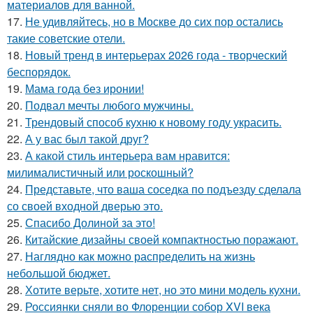
материалов для ванной.
17.
Не удивляйтесь, но в Москве до сих пор остались
такие советские отели.
18.
Новый тренд в интерьерах 2026 года - творческий
беспорядок.
19.
Мама года без иронии!
20.
Подвал мечты любого мужчины.
21.
Трендовый способ кухню к новому году украсить.
22.
А у вас был такой друг?
23.
А какой стиль интерьера вам нравится:
милималистичный или роскошный?
24.
Представьте, что ваша соседка по подъезду сделала
со своей входной дверью это.
25.
Спасибо Долиной за это!
26.
Китайские дизайны своей компактностью поражают.
27.
Наглядно как можно распределить на жизнь
небольшой бюджет.
28.
Хотите верьте, хотите нет, но это мини модель кухни.
29.
Россиянки сняли во Флоренции собор XVI века