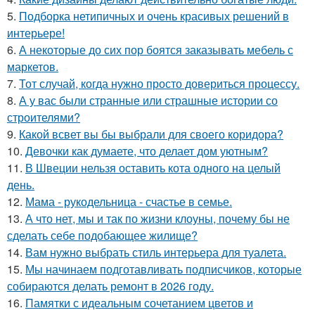
5.
Подборка нетипичных и очень красивых решений в
интерьере!
6.
А некоторые до сих пор боятся заказывать мебель с
маркетов.
7.
Тот случай, когда нужно просто довериться процессу.
8.
А у вас были странные или страшные истории со
строителями?
9.
Какой всвет вы бы выбрали для своего коридора?
10.
Девочки как думаете, что делает дом уютным?
11.
В Швеции нельзя оставить кота одного на целый
день.
12.
Мама - рукодельница - счастье в семье.
13.
А что нет, мы и так по жизни клоуны, почему бы не
сделать себе подобающее жилище?
14.
Вам нужно выбрать стиль интерьера для туалета.
15.
Мы начинаем подготавливать подписчиков, которые
собираются делать ремонт в 2026 году.
16.
Памятки с идеальным сочетанием цветов и