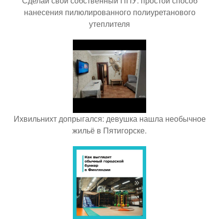
Сделай свой собственный ППУ: простой способ
нанесения пилюлированного полиуретанового
утеплителя
Ихвильнихт допрыгался: девушка нашла необычное
жильё в Пятигорске.