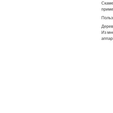
Скаме
приме
Польз
Дерев
Из мн
аппар