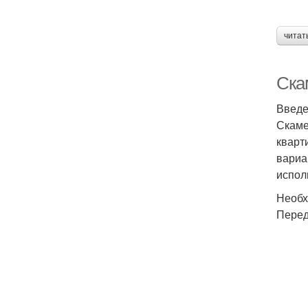
читат
Ска
Введ
Скаме
кварт
вариа
испол
Необх
Перед