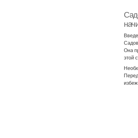
Сад
нач
Введ
Садов
Она п
этой 
Необх
Перед
избеж