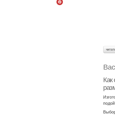
читат
Вас
Как
раз
Изгот
подой
Выбор