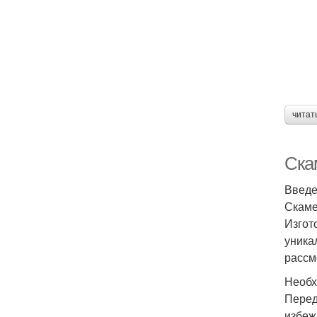
читат
Ска
Введ
Скаме
Изгот
уника
рассм
Необх
Перед
избеж