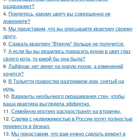
раздражают?
4.
Поелитесь, какому цвету вы совершенно не
доверяете?
5.
Мы представим, что вы описываете квартиру своему
другу.
6.
Сдавать квартиру "Втихую" больше не получится.
7.
А если бы вы решились покрасить кухню в цвет глаз
своего кота, то какой бы она была?
8.
Лайфхак: нет денег на новую кухню, а изменений
хочется?
9.
В Тольятти подростки разгромили дом, снятый на
ночь.
10.
Варианты необычного окрашивания стен, чтобы
ваша квартира выглядела эффектно.
11.
Семейную ипотеку распространят на вторичку.
12.
Сделки с недвижимостью в России хотят полностью
перевести в безнал.
13.
Мы представим, что вам нужно сделать ремонт в