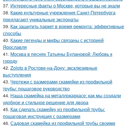
37.
Интересные факты о Москве, которые вы не знали
38.
Какие культурные учреждения Санкт-Петербурга
предлагают уникальные экспонаты
39.
Как защитить паркет в время ремонта: эффективные
способы
40.
Какие легенды и мифы связаны с историей
Ярославля
41.
Москва в песнях Татьяны Булановой: Любовь к
городу
42.
Zoloto в Ростове-на-Дону: эксклюзивные
выступления
43.
Чертежи с размерами скамейки из профильной
трубы: пошаговое руководство
44.
Наша скамейка на металлокаркасе: как мы создали
удобное и стильное решение для двора
45.
Как сделать скамейку из профильной трубы:
пошаговая инструкция с размерами
46.
Садовая скамейка из профильной трубы своими