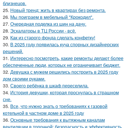
близнецов.
25.
Новый тренд: жить в квартирах без ремонта.
26.
Мы поиграем в мебельный "Крокодил".
27.
Очередная поделка из шин на дачу.
28.
Эскалаторы в ТЦ России - всё.
29.
Как из старого фонда сделать конфетку!
30.
В 2025 году появилась куча спорных дизайнерских
решений.
31.
Интересно посмотреть, какие ремонты делают более
обеспеченные люди, которых не ограничивает бюджет.
32.
Девушка с мужем решились построить в 2025 году
дом своими руками.
33.
Своего ребёнка в шкаф переселила.
34.
История девушки, которая проснулась в страшном
сне.
35.
Все, что нужно знать о требованиях к газовой
котельной в частном доме в 2025 году
36.
Основные требования к вытяжным каналам
вентиляции в топочной: безопасность и эффективность