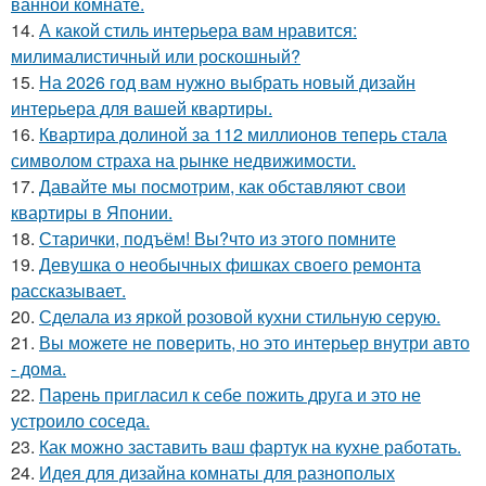
ванной комнате.
14.
А какой стиль интерьера вам нравится:
милималистичный или роскошный?
15.
На 2026 год вам нужно выбрать новый дизайн
интерьера для вашей квартиры.
16.
Квартира долиной за 112 миллионов теперь стала
символом страха на рынке недвижимости.
17.
Давайте мы посмотрим, как обставляют свои
квартиры в Японии.
18.
Старички, подъём! Вы?что из этого помните
19.
Девушка о необычных фишках своего ремонта
рассказывает.
20.
Сделала из яркой розовой кухни стильную серую.
21.
Вы можете не поверить, но это интерьер внутри авто
- дома.
22.
Парень пригласил к себе пожить друга и это не
устроило соседа.
23.
Как можно заставить ваш фартук на кухне работать.
24.
Идея для дизайна комнаты для разнополых