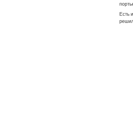
порть
Есть 
решил