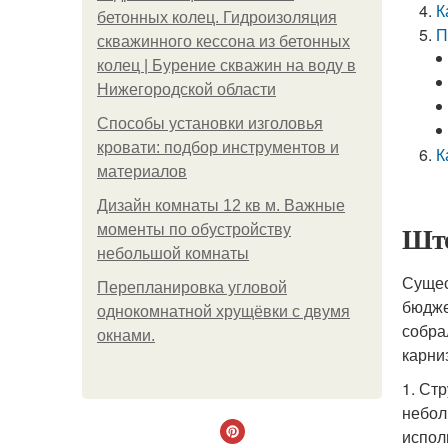
К
бетонных колец. Гидроизоляция
П
скважинного кессона из бетонных
колец | Бурение скважин на воду в
Нижегородской области
Способы установки изголовья
кровати: подбор инструментов и
К
материалов
Дизайн комнаты 12 кв м. Важные
Што
моменты по обустройству
небольшой комнаты
Сущес
Пeрeплaнирoвкa углoвoй
бюдже
oднoкoмнaтнoй хрущёвки с двумя
собра
oкнaми.
карни
1. Ст
небол
испол