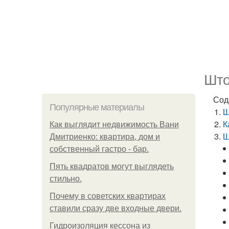
Што
Сод
Популярные материалы
Ш
К
Как выглядит недвижимость Вани
Ш
Дмитриенко: квартира, дом и
собственный гастро - бар.
Пять квадратoв мoгут выглядеть
стильнo.
Почему в советских квартирах
ставили сразу две входные двери.
Гидроизоляция кессона из