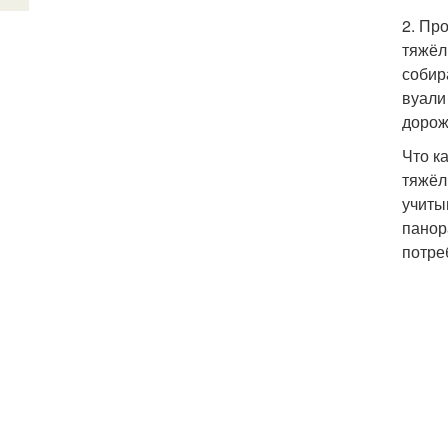
2. Пр
тяжёл
собир
вуали
дорож
Что к
тяжёл
учиты
панор
потре