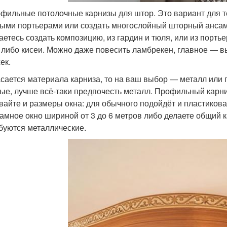
офильные потолочные карнизы для штор. Это вариант для тех
ыми портьерами или создать многослойный шторный ансам
аетесь создать композицию, из гардин и тюля, или из порть
 либо кисеи. Можно даже повесить ламбрекен, главное — 
ек.
асается материала карниза, то на ваш выбор — металл или 
ые, лучше всё-таки предпочесть металл. Профильный карниз
вайте и размеры окна: для обычного подойдёт и пластикова
амное окно шириной от 3 до 6 метров либо делаете общий к
буются металлические.