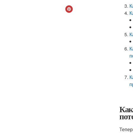
К
К
К
К
п
К
п
Как
пот
Тепер