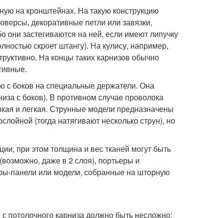
нную на кронштейнах. На такую конструкцию
юверсы, декоративные петли или завязки,
бо они застегиваются на ней, если имеют липучку
лностью скроет штангу). На кулису, например,
руктивно. На концы таких карнизов обычно
тивные.
ую с боков на специальные держатели. Она
низа с боков). В противном случае проволока
онкая и легкая. Струнные модели предназначены
слойной (тогда натягивают несколько струн), но
ии, при этом толщина и вес тканей могут быть
возможно, даже в 2 слоя), портьеры и
ры-панели или модели, собранные на шторную
 с потолочного карниза должно быть несложно: