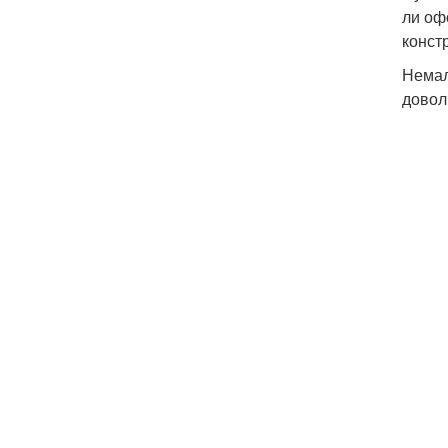
ли оф
конст
Немал
довол