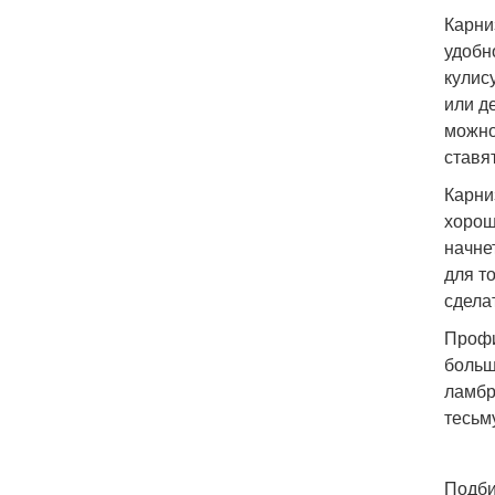
Карни
удобн
кулис
или д
можно
ставя
Карни
хорош
начне
для т
сдела
Профи
больш
ламбр
тесьм
Подби