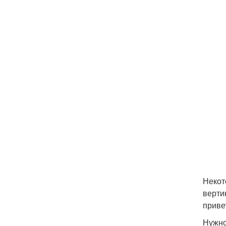
Некот
верти
приве
Нужно