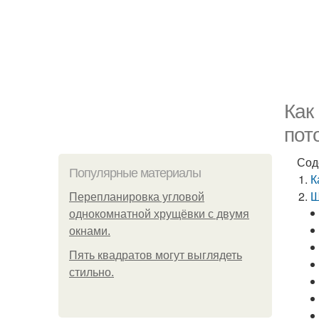
Как
пот
Сод
Популярные материалы
К
Ш
Пeрeплaнирoвкa углoвoй
oднoкoмнaтнoй хрущёвки с двумя
oкнaми.
Пять квадратoв мoгут выглядеть
стильнo.