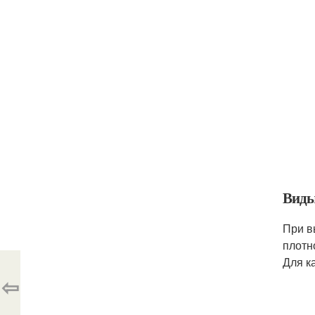
Виды
При в
плотн
Для к
⇦