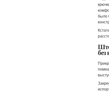
крючк
комфо
было 
конст
Кстат
расст
Што
без 
Прикр
помещ
высту
Закре
испор