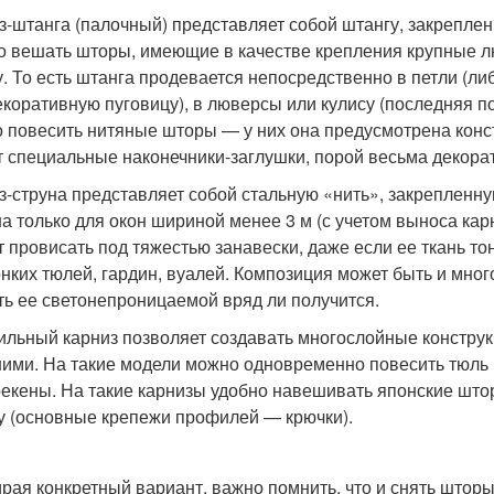
з-штанга (палочный) представляет собой штангу, закрепле
о вешать шторы, имеющие в качестве крепления крупные л
у. То есть штанга продевается непосредственно в петли (ли
екоративную пуговицу), в люверсы или кулису (последняя по
 повесить нитяные шторы — у них она предусмотрена конст
т специальные наконечники-заглушки, порой весьма декора
з-струна представляет собой стальную «нить», закрепленн
а только для окон шириной менее 3 м (с учетом выноса кар
т провисать под тяжестью занавески, даже если ее ткань т
онких тюлей, гардин, вуалей. Композиция может быть и много
ть ее светонепроницаемой вряд ли получится.
льный карниз позволяет создавать многослойные конструкц
ими. На такие модели можно одновременно повесить тюль (
екены. На такие карнизы удобно навешивать японские што
у (основные крепежи профилей — крючки).
рая конкретный вариант, важно помнить, что и снять шторы