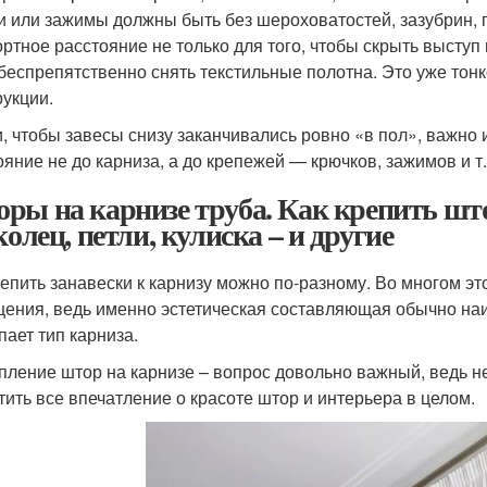
и или зажимы должны быть без шероховатостей, зазубрин, 
ртное расстояние не только для того, чтобы скрыть выступ
беспрепятственно снять текстильные полотна. Это уже тон
рукции.
и, чтобы завесы снизу заканчивались ровно «в пол», важно 
ояние не до карниза, а до крепежей — крючков, зажимов и т.
ры на карнизе труба. Как крепить шт
колец, петли, кулиска – и другие
епить занавески к карнизу можно по-разному. Во многом эт
ения, ведь именно эстетическая составляющая обычно н
пает тип карниза.
пление штор на карнизе – вопрос довольно важный, ведь 
тить все впечатление о красоте штор и интерьера в целом.