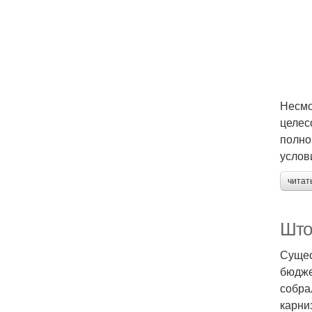
Несмо
целес
полно
услов
читат
Што
Сущес
бюдже
собра
карни