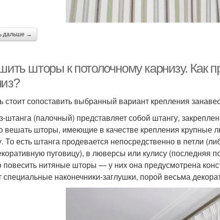
ь дальше →
 шить шторы к потолочному карнизу. Как 
низ?
ь стоит сопоставить выбранный вариант крепления занавес
з-штанга (палочный) представляет собой штангу, закрепле
о вешать шторы, имеющие в качестве крепления крупные л
у. То есть штанга продевается непосредственно в петли (ли
екоративную пуговицу), в люверсы или кулису (последняя по
 повесить нитяные шторы — у них она предусмотрена конст
т специальные наконечники-заглушки, порой весьма декора