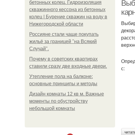
Выб
бетонных колец. Гидроизоляция
скважинного кессона из бетонных
кар
колец | Бурение скважин на воду в
Выбир
Нижегородской области
декор
Россияне стали чаще покупать
расст
жильё за границей "на Всякий
верхн
Случай".
Почему в советских квартирах
Опред
ставили сразу две входные двери.
с:
Утепление пола на балконе:
основные принципы и методы
Дизайн комнаты 12 кв м. Важные
моменты по обустройству
небольшой комнаты
читат