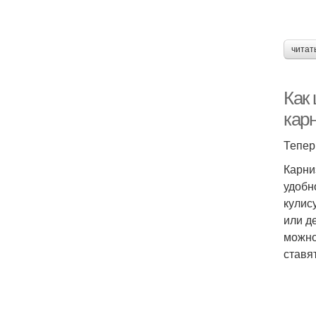
читат
Как
кар
Тепер
Карни
удобн
кулис
или д
можно
ставя