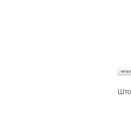
читат
Што