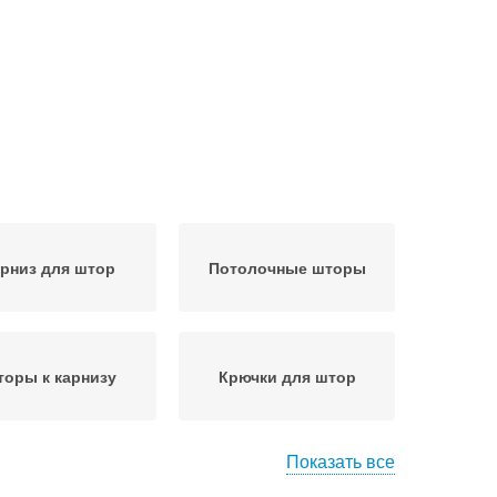
рниз для штор
Потолочные шторы
оры к карнизу
Крючки для штор
Показать все
Шторы к трубчатым
имские шторы