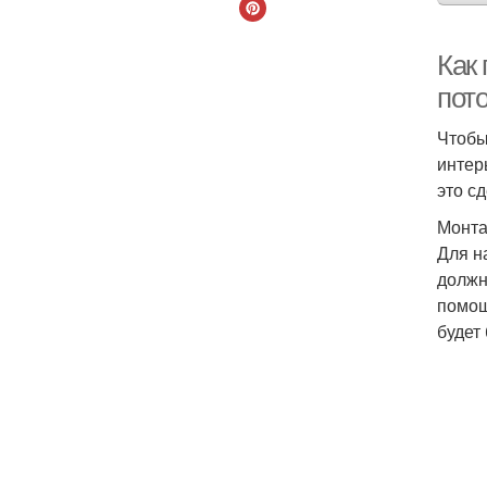
Как
пот
Чтобы
интер
это с
Монта
Для н
должн
помощ
будет