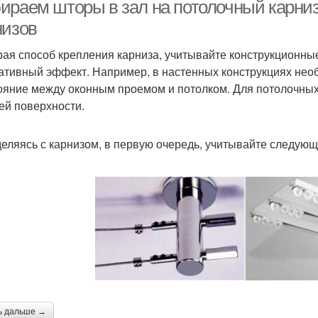
карнизе
ираем шторы в зал на потолочный карниз
низов
ая способ крепления карниза, учитывайте конструкционн
ативный эффект. Например, в настенных конструкциях нео
ояние между оконным проемом и потолком. Для потолочных
ей поверхности.
еляясь с карнизом, в первую очередь, учитывайте следую
ь дальше →