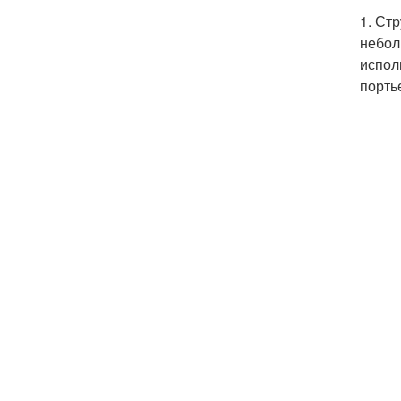
1. Ст
небол
испол
порть