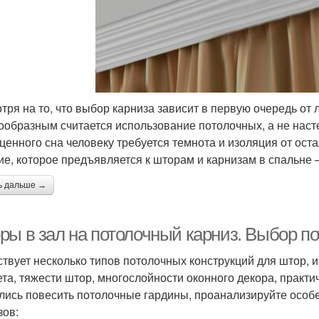
тря на то, что выбор карниза зависит в первую очередь от
ообразным считается использование потолочных, а не насте
ценного сна человеку требуется темнота и изоляция от ост
ие, которое предъявляется к шторам и карнизам в спальне
ь дальше →
ры в зал на потолочный карниз. Выбор по
твует несколько типов потолочных конструкций для штор, и
та, тяжести штор, многослойности оконного декора, практи
лись повесить потолочные гардины, проанализируйте особ
зов: