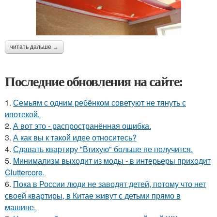
читать дальше →
Последние обновления на сайте:
1.
Семьям с одним ребёнком советуют не тянуть с
ипотекой.
2.
А вот это - распространённая ошибка.
3.
А как вы к такой идее относитесь?
4.
Сдавать квартиру "Втихую" больше не получится.
5.
Минимализм выходит из моды - в интерьеры приходит
Cluttercore.
6.
Пока в России люди не заводят детей, потому что нет
своей квартиры, в Китае живут с детьми прямо в
машине.