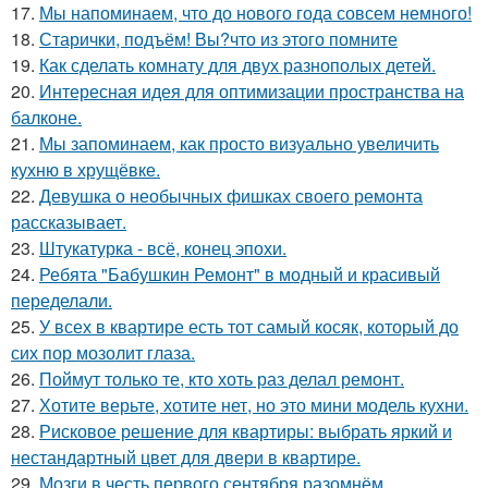
17.
Мы напоминаем, что до нового года совсем немного!
18.
Старички, подъём! Вы?что из этого помните
19.
Как сделать комнату для двух разнополых детей.
20.
Интересная идея для оптимизации пространства на
балконе.
21.
Мы запоминаем, как просто визуально увеличить
кухню в хрущёвке.
22.
Девушка о необычных фишках своего ремонта
рассказывает.
23.
Штукатурка - всё, конец эпохи.
24.
Ребята "Бабушкин Ремонт" в модный и красивый
переделали.
25.
У всех в квартире есть тот самый косяк, который до
сих пор мозолит глаза.
26.
Поймут только те, кто хоть раз делал ремонт.
27.
Хотите верьте, хотите нет, но это мини модель кухни.
28.
Рисковое решение для квартиры: выбрать яркий и
нестандартный цвет для двери в квартире.
29.
Мозги в честь первого сентября разомнём.