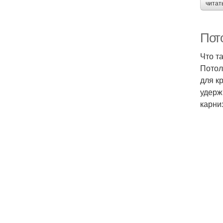
читат
Пото
Что т
Потол
для к
удерж
карни