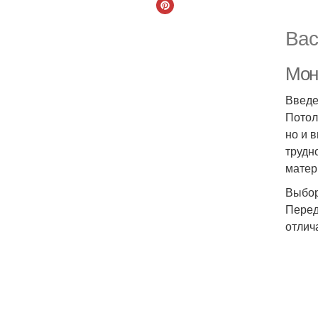
Вас
Мон
Введ
Потол
но и 
трудн
матер
Выбор
Перед
отлич