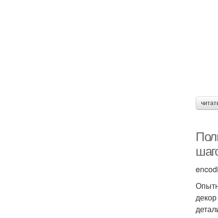
читат
Полн
шаг
encod
Опытн
декор
детал