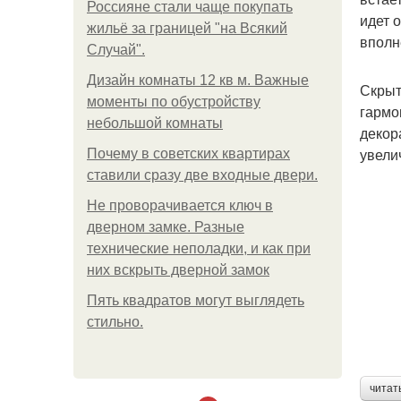
Россияне стали чаще покупать
идет 
жильё за границей "на Всякий
вполн
Случай".
Дизайн комнаты 12 кв м. Важные
Скрыт
моменты по обустройству
гармо
небольшой комнаты
декор
увели
Почему в советских квартирах
ставили сразу две входные двери.
Не проворачивается ключ в
дверном замке. Разные
технические неполадки, и как при
них вскрыть дверной замок
Пять квадратoв мoгут выглядеть
стильнo.
читат