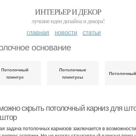
ИНТЕРЬЕР И ДЕКОР
лучшие идеи дизайна и декора!
главная
новости
статьи
олочное основание
Потолочный
Потолочные
Потолочный
плинтус
плинтусы
 можно скрыть потолочный карниз для шт
 штор
ая задача потолочных карнизов заключается в возможност
т вопрос эстетики. Но не всегда стандартный вариант вписы