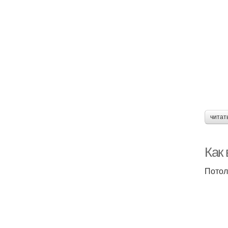
читат
Как
Потол