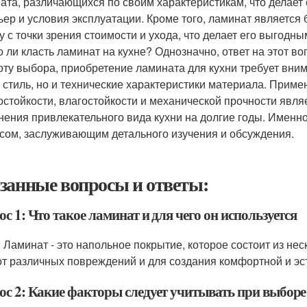
ата, различающихся по своим характеристикам, что делае
ьер и условия эксплуатации. Кроме того, ламинат является
у с точки зрения стоимости и ухода, что делает его выгодн
 ли класть ламинат на кухне? Однозначно, ответ на этот во
оту выбора, приобретение ламината для кухни требует вним
и стиль, но и технические характеристики материала. Прим
остойкости, влагостойкости и механической прочности явл
нения привлекательного вида кухни на долгие годы. Имен
сом, заслуживающим детального изучения и обсуждения.
занные вопросы и ответы:
с 1: Что такое ламинат и для чего он используется
: Ламинат - это напольное покрытие, которое состоит из не
от различных повреждений и для создания комфортной и эс
ос 2: Какие факторы следует учитывать при выборе