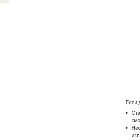
Если 
Ста
смо
Нес
исп