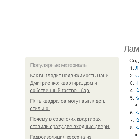
Лам
Сод
Популярные материалы
Л
С
Как выглядит недвижимость Вани
Ч
Дмитриенко: квартира, дом и
К
собственный гастро - бар.
К
Пять квадратoв мoгут выглядеть
стильнo.
К
Почему в советских квартирах
К
ставили сразу две входные двери.
К
Гидроизоляция кессона из