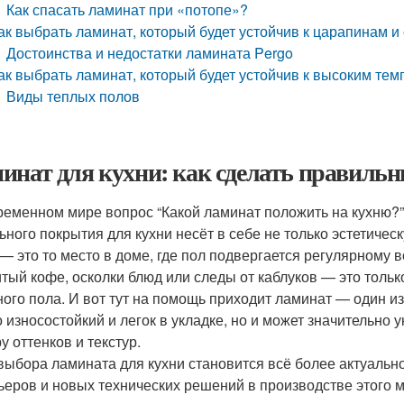
Как спасать ламинат при «потопе»?
ак выбрать ламинат, который будет устойчив к царапинам и
Достоинства и недостатки ламината Pergo
ак выбрать ламинат, который будет устойчив к высоким те
Виды теплых полов
инат для кухни: как сделать правиль
ременном мире вопрос “Какой ламинат положить на кухню?” 
ьного покрытия для кухни несёт в себе не только эстетичес
 — это то место в доме, где пол подвергается регулярному
тый кофе, осколки блюд или следы от каблуков — это толь
ного пола. И вот тут на помощь приходит ламинат — один и
о износостойкий и легок в укладке, но и может значительно
у оттенков и текстур.
выбора ламината для кухни становится всё более актуальн
ьеров и новых технических решений в производстве этого