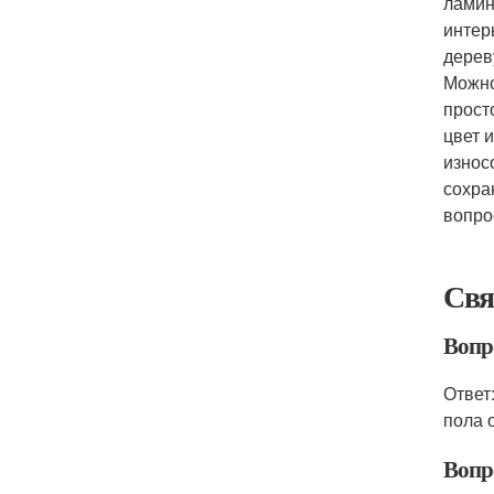
ламин
интер
дерев
Можно
прост
цвет 
износ
сохра
вопро
Свя
Вопро
Ответ
пола 
Вопр