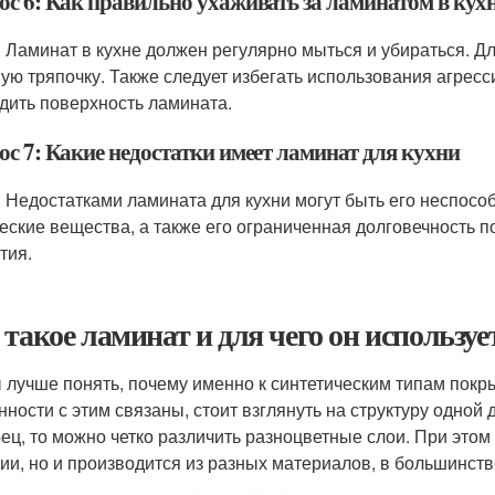
ос 6: Как правильно ухаживать за ламинатом в кух
: Ламинат в кухне должен регулярно мыться и убираться. Д
ую тряпочку. Также следует избегать использования агресс
дить поверхность ламината.
ос 7: Какие недостатки имеет ламинат для кухни
: Недостатками ламината для кухни могут быть его неспос
еские вещества, а также его ограниченная долговечность 
тия.
 такое ламинат и для чего он используе
 лучше понять, почему именно к синтетическим типам покрыт
нности с этим связаны, стоит взглянуть на структуру одной 
рец, то можно четко различить разноцветные слои. При это
ии, но и производится из разных материалов, в большинств