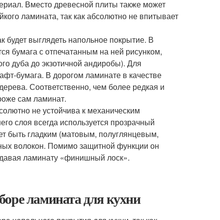
ериал. Вместо древесной плиты также может
йкого ламината, так как абсолютно не впитывает
ак будет выглядеть напольное покрытие. В
тся бумага с отпечатанным на ней рисунком,
го дуба до экзотичной андиробы). Для
афт-бумага. В дорогом ламинате в качестве
дерева. Соответственно, чем более редкая и
роже сам ламинат.
бсолютно не устойчива к механическим
него слоя всегда используется прозрачный
ет быть гладким (матовым, полуглянцевым,
ных волокон. Помимо защитной функции он
идавая ламинату «финишный лоск».
боре ламината для кухни