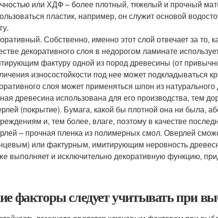
чностью или ХДФ – более плотный, тяжелый и прочный мат
ользоваться пластик, например, он служит основой водосто
гу.
оративный. Собственно, именно этот слой отвечает за то, к
естве декоративного слоя в недорогом ламинате используе
тирующим фактуру одной из пород древесины (от привычно
личения износостойкости под нее может подкладываться кр
оративного слоя может применяться шпон из натурального 
ная древесина использована для его производства, тем до
рлей (покрытие). Бумага, какой бы плотной она ни была, а
реждениям и, тем более, влаге, поэтому в качестве послед
рлей – прочная пленка из полимерных смол. Оверлей смож
нцевым) или фактурным, имитирующим неровность древес
же выполняет и исключительно декоративную функцию, пр
ие факторы следует учитывать при вы