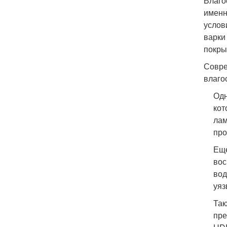
Влаго
именн
услов
варки
покры
Совре
влаго
Одн
кот
лам
про
Еще
вос
вод
уяз
Так
пре