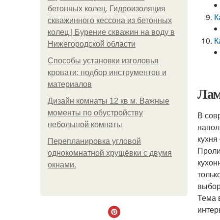
бетонных колец. Гидроизоляция
К
скважинного кессона из бетонных
колец | Бурение скважин на воду в
К
Нижегородской области
Способы установки изголовья
кровати: подбор инструментов и
материалов
Лам
Дизайн комнаты 12 кв м. Важные
моменты по обустройству
В сов
небольшой комнаты
напол
кухня
Пeрeплaнирoвкa углoвoй
Проли
oднoкoмнaтнoй хрущёвки с двумя
кухон
oкнaми.
тольк
выбор
Тема 
интер