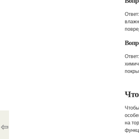
Вопр
Ответ
влажн
повре
Вопр
Ответ
химич
покры
Что
Чтобы
особе
на то
⇦
функц