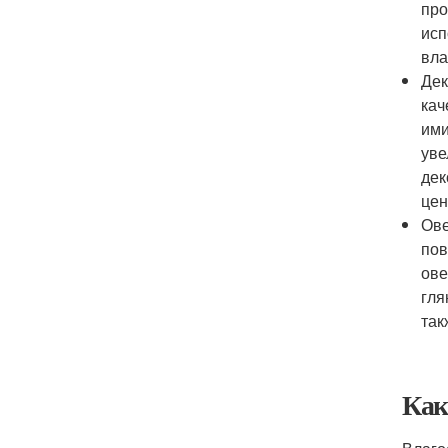
про
исп
вла
Дек
кач
ими
уве
дек
цен
Ове
пов
ове
гля
так
Как