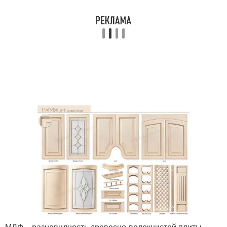
МДФ – разновидность древесно-волокнистой плиты,