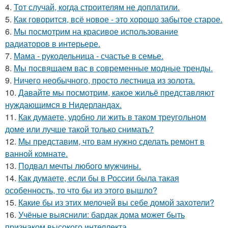
4.
Тот случай, когда строителям не доплатили.
5.
Как говорится, всё новое - это хорошо забытое старое.
6.
Мы посмотрим на красивое использование
радиаторов в интерьере.
7.
Мама - рукодельница - счастье в семье.
8.
Мы посвящаем вас в современные модные тренды.
9.
Ничего необычного, просто лестница из золота.
10.
Давайте мы посмотрим, какое жильё представляют
нуждающимся в Нидерландах.
11.
Как думаете, удобно ли жить в таком треугольном
доме или лучше такой только снимать?
12.
Мы представим, что вам нужно сделать ремонт в
ванной комнате.
13.
Подвал мечты любого мужчины.
14.
Как думаете, если бы в России была такая
особенность, то что бы из этого вышло?
15.
Какие бы из этих мелочей вы себе домой захотели?
16.
Учёные выяснили: бардак дома может быть
признаком высокого интеллекта.