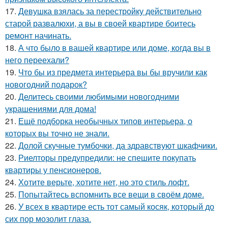
17.
Девушка взялась за перестройку действительно
старой развалюхи, а вы в своей квартире боитесь
ремонт начинать.
18.
А что было в вашей квартире или доме, когда вы в
него переехали?
19.
Что бы из предмета интерьера вы бы вручили как
новогодний подарок?
20.
Делитесь своими любимыми новогодними
украшениями для дома!
21.
Ещё подборка необычных типов интерьера, о
которых вы точно не знали.
22.
Долой скучные тумбочки, да здравствуют шкафчики.
23.
Риелторы предупредили: не спешите покупать
квартиры у пенсионеров.
24.
Хотите верьте, хотите нет, но это стиль лофт.
25.
Попытайтесь вспомнить все вещи в своём доме.
26.
У всех в квартире есть тот самый косяк, который до
сих пор мозолит глаза.