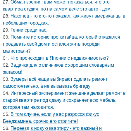
27.
Обман зрения: вам может показаться, что это
квартира студия, но на самом деле это авто - дом.
28.
Наконец - то кто-то показал, как живут американцы в
небольших городках.
29.
Гении среди нас.
30.
Помните историю про китайца, который отказался
продавать свой дом и остался жить посреди
магистрали?
31.
Что происходит в Японии с недвижимостью?
32.
Задачка для отличников с хорошим словарным
запасом!
33.
Зумеры всё чаще выбирают сделать ремонт
самостоятельно, а не вызывать бригаду.
34.
Интересный эксперимент: женщина делает ремонт в
старой квартире под сдачу и сохраняет всю мебель,
которая там находится.
35.
В том случае, если у вас разросся фикус
Бенджамина, срочно его стригите!
36.
Переезд в новую квартиру - это важный и