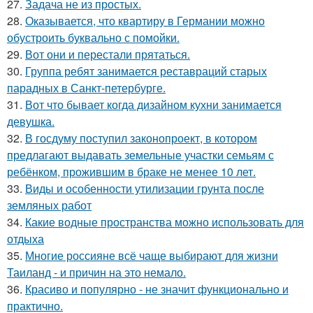
27.
Задача не из простых.
28.
Оказывается, что квартиру в Германии можно
обустроить буквально с помойки.
29.
Вот они и перестали прятаться.
30.
Группа ребят занимается реставраций старых
парадных в Санкт-петербурге.
31.
Вот что бывает когда дизайном кухни занимается
девушка.
32.
В госдуму поступил законопроект, в котором
предлагают выдавать земельные участки семьям с
ребёнком, прожившим в браке не менее 10 лет.
33.
Виды и особенности утилизации грунта после
земляных работ
34.
Какие водные пространства можно использовать для
отдыха
35.
Многие россияне всё чаще выбирают для жизни
Таиланд - и причин на это немало.
36.
Красиво и популярно - не значит функционально и
практично.