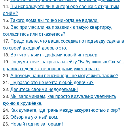
14.
Вы используете ли в интерьере свечки с открытым
огнём?
15.
Такого дома вы точно никогда не видели.
16.
Вас пригласили на праздник в такую квартирку,
согласитесь или откажетесь?
17.
Представьте, что ваша соседка по подъезду сделала
со своей входной дверью это.
18.
Вот что значит - дофаминовый интерьер.
19.
Госдума хочет закрыть лазейку "Бабушкиных Схем" -
правила сделок с пенсионерами ужесточают.
20.
А почему наши пенсионеры не могут жить так же?
21.
Ну разве это не мечта любой девочки?
22.
Делитесь своими недоделками!
23.
Мы запоминаем, как просто визуально увеличить
кухню в хрущёвке.
24.
Как думаете, где грань между аккуратностью и окр?
25.
Обзор на уютный дом.
26.
Новый год не за горами!