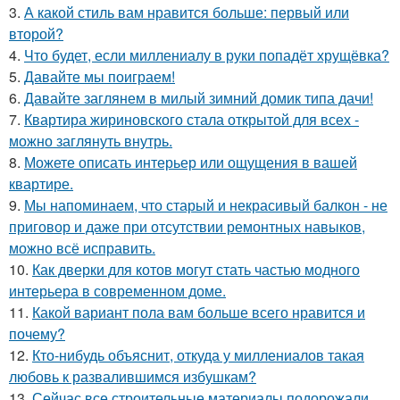
3.
А какой стиль вам нравится больше: первый или
второй?
4.
Что будет, если миллениалу в руки попадёт хрущёвка?
5.
Давайте мы поиграем!
6.
Давайте заглянем в милый зимний домик типа дачи!
7.
Квартира жириновского стала открытой для всех -
можно заглянуть внутрь.
8.
Можете описать интерьер или ощущения в вашей
квартире.
9.
Мы напоминаем, что старый и некрасивый балкон - не
приговор и даже при отсутствии ремонтных навыков,
можно всё исправить.
10.
Как дверки для котов могут стать частью модного
интерьера в современном доме.
11.
Какой вариант пола вам больше всего нравится и
почему?
12.
Кто-нибудь объяснит, откуда у миллениалов такая
любовь к развалившимся избушкам?
13.
Сейчас все строительные материалы подорожали.