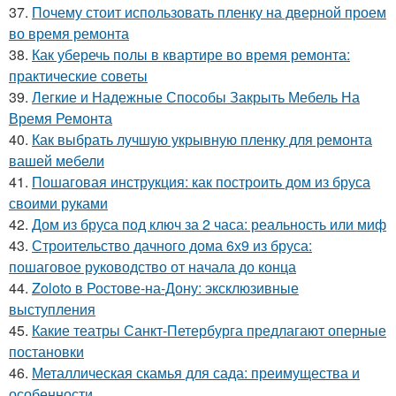
37.
Почему стоит использовать пленку на дверной проем
во время ремонта
38.
Как уберечь полы в квартире во время ремонта:
практические советы
39.
Легкие и Надежные Способы Закрыть Мебель На
Время Ремонта
40.
Как выбрать лучшую укрывную пленку для ремонта
вашей мебели
41.
Пошаговая инструкция: как построить дом из бруса
своими руками
42.
Дом из бруса под ключ за 2 часа: реальность или миф
43.
Строительство дачного дома 6х9 из бруса:
пошаговое руководство от начала до конца
44.
Zoloto в Ростове-на-Дону: эксклюзивные
выступления
45.
Какие театры Санкт-Петербурга предлагают оперные
постановки
46.
Металлическая скамья для сада: преимущества и
особенности