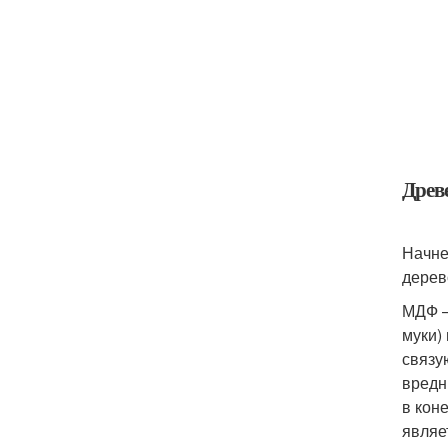
Древ
Начне
дерев
МДФ –
муки)
связу
вредн
в кон
являе