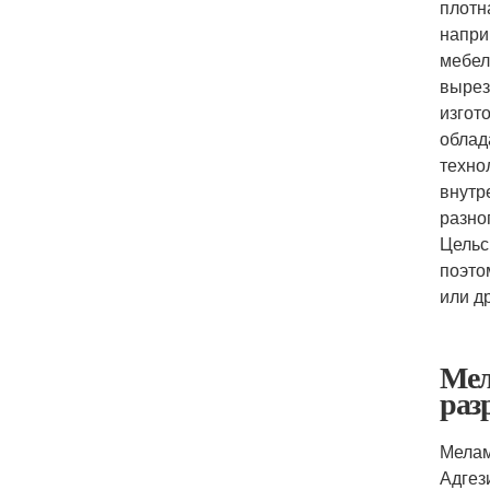
плотн
напри
мебел
вырез
изгот
облад
техно
внутр
разно
Цельс
поэто
или д
Мел
раз
Мелам
Адгез