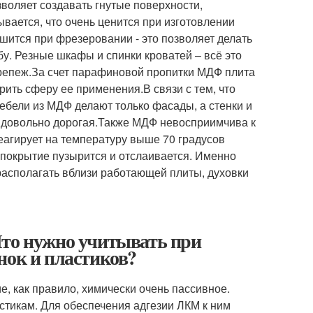
зволяет создавать гнутые поверхности,
вается, что очень ценится при изготовлении
ошится при фрезеровании - это позволяет делать
бу. Резные шкафы и спинки кроватей – всё это
репеж.За счет парафиновой пропитки МДФ плита
ить сферу ее применения.В связи с тем, что
ебели из МДФ делают только фасады, а стенки и
, довольно дорогая.Также МДФ невосприимчива к
еагирует на температуру выше 70 градусов
е покрытие пузырится и отслаивается. Именно
располагать вблизи работающей плиты, духовки
Что нужно учитывать при
нок и пластиков?
 как правило, химически очень пассивное.
стикам. Для обеспечения адгезии ЛКМ к ним