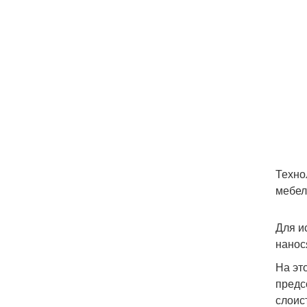
Техно
мебел
Для и
нанос
На эт
предс
слоис