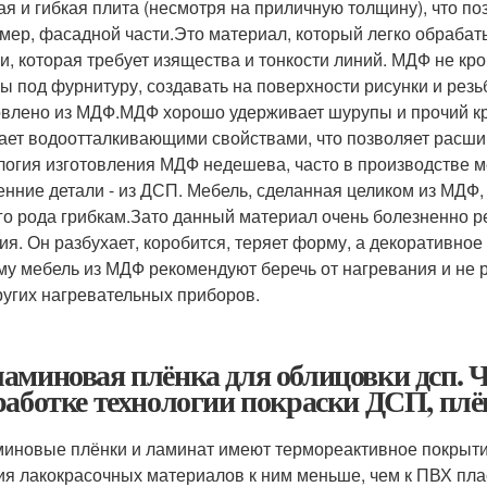
ая и гибкая плита (несмотря на приличную толщину), что по
мер, фасадной части.Это материал, который легко обрабаты
и, которая требует изящества и тонкости линий. МДФ не кр
ы под фурнитуру, создавать на поверхности рисунки и резь
овлено из МДФ.МДФ хорошо удерживает шурупы и прочий к
ает водоотталкивающими свойствами, что позволяет расшир
логия изготовления МДФ недешева, часто в производстве м
енние детали - из ДСП. Мебель, сделанная целиком из МДФ
го рода грибкам.Зато данный материал очень болезненно р
ия. Он разбухает, коробится, теряет форму, а декоративно
му мебель из МДФ рекомендуют беречь от нагревания и не 
ругих нагревательных приборов.
аминовая плёнка для облицовки дсп. 
работке технологии покраски ДСП, плё
иновые плёнки и ламинат имеют термореактивное покрытие,
ия лакокрасочных материалов к ним меньше, чем к ПВХ пла