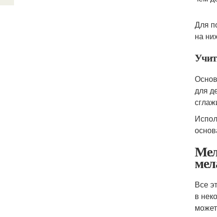
Для п
на ни
Учит
Основ
для д
сглаж
Испол
основ
Мел
мел
Все э
в нек
может