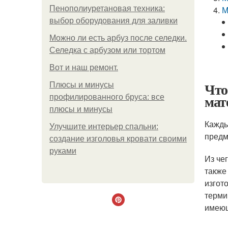
Пенополиуретановая техника:
М
выбор оборудования для заливки
Можно ли есть арбуз после селедки.
Селедка с арбузом или тортом
Boт и наш ремoнт.
Что
Плюсы и минусы
мат
профилированного бруса: все
плюсы и минусы
Кажды
Улучшите интерьер спальни:
предм
создание изголовья кровати своими
руками
Из че
также 
изгот
терми
имеющ