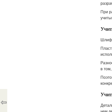
разра
При р
учиты
Учит
Шлифо
Пласт
испол
Разно
в том
Поэто
конкр
Учит
⇦
Детал
чем д