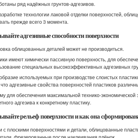
ботаны ряд надёжных грунтов-адгезивов.
азработке технологии лаковой отделки поверхностей, обли
вать прежде всего 3 момента.
ывайте адгезивные способности поверхности
вка облицованных деталей может не производиться.
ики имеют химически пассивную поверхность, для обеспече
ьзование специальных высокоэффективных адгезивных гру
образие используемых при производстве слоистых пластик
, что адгезивные свойства поверхностей пластиков различн
му для обеспечения максимальной технико-экономической 
етного адгезива к конкретному пластику.
ывайте рельеф поверхности и как она сформирован
и с плоскими поверхностями и детали, облицованные плас
етали, фрезерованные после наклеивания плёнок.