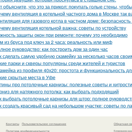
т объясните, что это за прикол: покупать голые стены, чтоб
чему вентиляция в котельной частного дома в Москве так 
нтиляция для газового котла в частном доме: безопасность
чему вентиляция котельной важна: советы по устройству
жность защиты окон при ремонте: почему это необходимо
м из бруса под ключ за 2 часа: реальность или миф
лное руководство: как построить дом за один час
к сделать самую удобную скамейку за несколько часов свои
кие парки и скверы популярны среди жителей и туристов
амейка из профиля 40х20: простота и функциональность д
кие скрытые места в Уфе
тины про потолочные карнизы: полезные советы и хитрост
рниз для натяжного потолка: как выбрать подходящий
к выбрать потолочные карнизы для штор: полное руководст
к создать красивый сад на небольшом участке: советы по 
Контакты
Пользовательское соглашение
Обратная св
Политика конфидециальности
Копирование раз