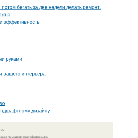
ы потом бегать за две недели делать ремонт.
важна
 и эффективность
ми руками
ля вашего интерьера
и
во
ландшафтному дизайну
язь
решено при указании обратной гиперссылки.