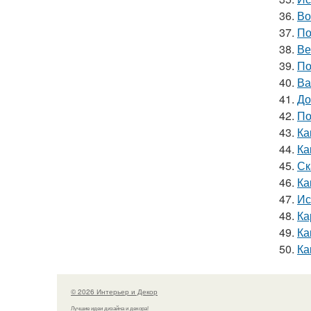
36.
Во
37.
По
38.
Ве
39.
По
40.
Ва
41.
До
42.
По
43.
Ка
44.
Ка
45.
Ск
46.
Ка
47.
Ис
48.
Ка
49.
Ка
50.
Ка
© 2026 Интерьер и Декор
Лучшие идеи дизайна и декора!