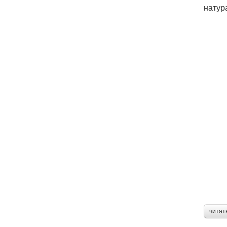
натур
читат