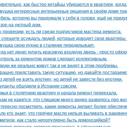
ивительно, как быстро китайцы убираются в квартире, когда
вушка интересные интерьерные решения в своём доме пок
бель, которую вы придумали у себя в голове, ещё не прид
зор на уютный дом.
 проверим, есть ли среди подписчиков мастера ремонта.
 спешите осуждать людей, которые доводят свои квартиры д
вушка свою кухню в сталинке переделывает.
гда нет денег купить красивую входную дверь - просто офор
нтроль за ремонтом домов сделают коллективным.
люди же реально живут так и не видят в этом проблемы.
рашно представить такую ситуацию, но давайте постараемс
з детей не взять ипотеку, но детей не завести без ипотеки.
упанты обалдели в Испании совсем.
мья в столетнюю квартиру и начала ремонт переехала.
вам не кажется, что слишком много видео развелось про жиз
тересно посмотреть, какие ремонты делают более обеспече
ло кто знает, что горячее масло нельзя выливать в раковин
метили, как стало непопулярно быть домохозяйкой?
тория девушки, которая проснулась в страшном сне.