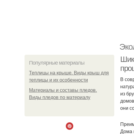
Эко
Шик
Популярные материалы
про
Теплицы на крыше. Виды крыш для
В сов
теплицы и их особенности
натур
Материалы и составы пледов.
из бр
Виды пледов по материалу
домов
они с
Преим
Дома 