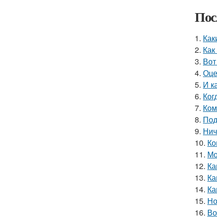
Пос
1.
Как
2.
Как
3.
Вот
4.
Оце
5.
И к
6.
Ког
7.
Ком
8.
Под
9.
Нич
10.
Ко
11.
Мо
12.
Ка
13.
Ка
14.
Ка
15.
Но
16.
Во