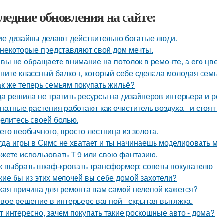
ледние обновления на сайте:
ие дизайны делают действительно богатые люди.
 некоторые представляют свой дом мечты.
 вы не обращаете внимание на потолок в ремонте, а его цве
ните классный балкон, который себе сделала молодая семь
ак же теперь семьям покупать жильё?
да решила не тратить ресурсы на дизайнеров интерьера и 
натные растения работают как очиститель воздуха - и стоя
елитесь своей болью.
его необычного, просто лестница из золота.
гда игры в Симс не хватает и ты начинаешь моделировать 
жете использовать Т 9 или свою фантазию.
к выбрать шкаф-кровать трансформер: советы покупателю
кие бы из этих мелочей вы себе домой захотели?
кая причина для ремонта вам самой нелепой кажется?
вое решение в интерьере ванной - скрытая вытяжка.
т интересно, зачем покупать такие роскошные авто - дома?