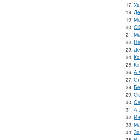
17.
Уд
18.
Де
19.
Ме
20.
Об
21.
Мы
22.
Не
23.
Де
24.
Ко
25.
Ко
26.
А 
27.
Ст
28.
Бе
29.
Ок
30.
Се
31.
А 
32.
Ин
33.
Ма
34.
За
35.
Ис