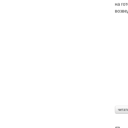
на го
возве
читат