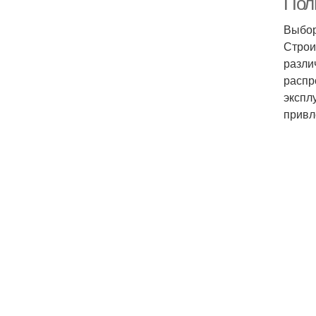
Пол
Выбор
Строи
разли
распр
экспл
привл