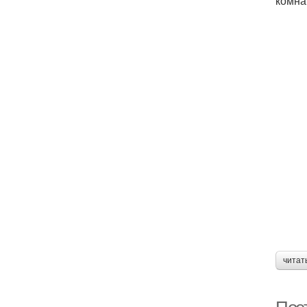
комна
читат