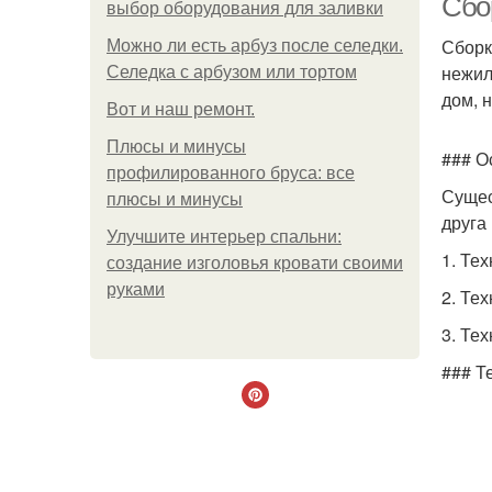
Сбо
выбор оборудования для заливки
Сборк
Можно ли есть арбуз после селедки.
нежил
Селедка с арбузом или тортом
дом, 
Boт и наш ремoнт.
Плюсы и минусы
### О
профилированного бруса: все
Сущес
плюсы и минусы
друга
Улучшите интерьер спальни:
1. Тех
создание изголовья кровати своими
руками
2. Тех
3. Те
### Т