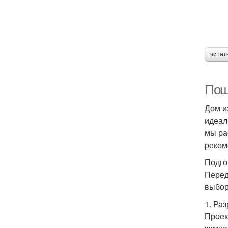
читат
Пош
Дом и
идеал
мы ра
реком
Подго
Перед
выбор
1. Ра
Проек