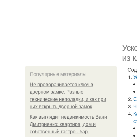
Уск
из 
Сод
Популярные материалы
У
Не проворачивается ключ в
дверном замке. Разные
С
технические неполадки, и как при
Ч
них вскрыть дверной замок
К
Как выглядит недвижимость Вани
с
Дмитриенко: квартира, дом и
собственный гастро - бар.