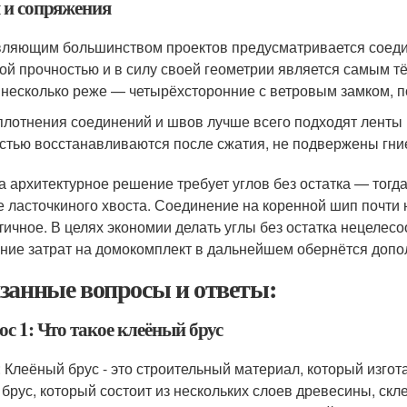
 и сопряжения
ляющим большинством проектов предусматривается соедине
ой прочностью и в силу своей геометрии является самым т
 несколько реже — четырёхсторонние с ветровым замком,
плотнения соединений и швов лучше всего подходят ленты
стью восстанавливаются после сжатия, не подвержены гн
а архитектурное решение требует углов без остатка — тогд
 ласточкиного хвоста. Соединение на коренной шип почти н
тичное. В целях экономии делать углы без остатка нецелесо
ние затрат на домокомплект в дальнейшем обернётся допо
занные вопросы и ответы:
с 1: Что такое клеёный брус
: Клеёный брус - это строительный материал, который изго
 брус, который состоит из нескольких слоев древесины, скл