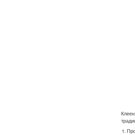
Клеен
тради
Про