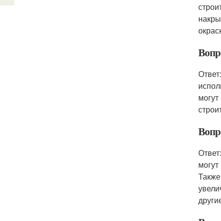
строи
накры
окрас
Вопро
Ответ
испол
могут
строи
Вопро
Ответ
могут
Также
увели
други