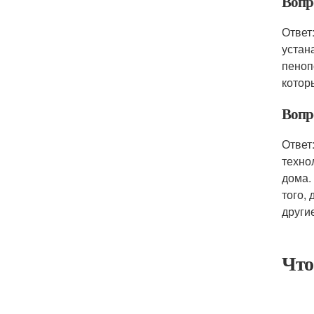
Вопро
Ответ
устан
пеноп
котор
Вопро
Ответ
техно
дома.
того,
други
Что