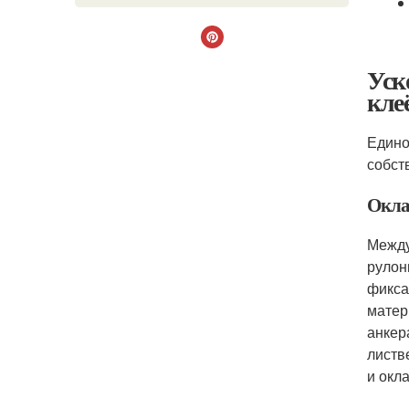
Уск
кле
Едино
собст
Окла
Между
рулон
фикса
матер
анкер
листв
и окл