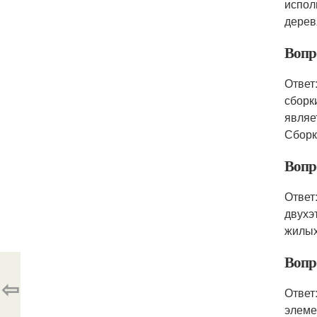
испол
дерев
Вопр
Ответ
сборк
являе
Сборк
Вопр
Ответ
двухэ
жилых
Вопро
⇦
Ответ
элеме