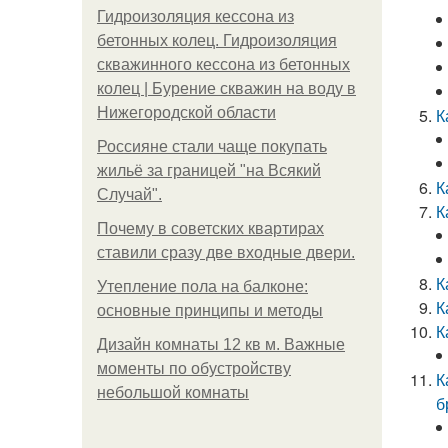
Гидроизоляция кессона из
бетонных колец. Гидроизоляция
скважинного кессона из бетонных
колец | Бурение скважин на воду в
Нижегородской области
К
Россияне стали чаще покупать
жильё за границей "на Всякий
К
Случай".
К
Почему в советских квартирах
ставили сразу две входные двери.
К
Утепление пола на балконе:
К
основные принципы и методы
К
Дизайн комнаты 12 кв м. Важные
моменты по обустройству
К
небольшой комнаты
б