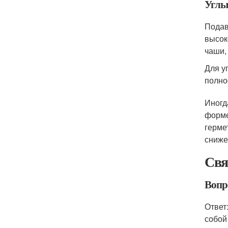
Углы
Подав
высок
чаши,
Для у
полно
Иногд
форме
герме
сниже
Свя
Вопро
Ответ
собой