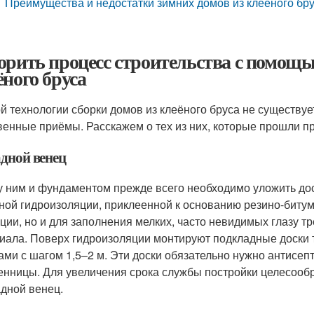
Преимущества и недостатки зимних домов из клееного бр
орить процесс строительства с помощь
ёного бруса
й технологии сборки домов из клеёного бруса не существуе
венные приёмы. Расскажем о тех из них, которые прошли п
дной венец
 ним и фундаментом прежде всего необходимо уложить дос
ной гидроизоляции, приклеенной к основанию резино-битум
ции, но и для заполнения мелких, часто невидимых глазу 
иала. Поверх гидроизоляции монтируют подкладные доски 
ами с шагом 1,5–2 м. Эти доски обязательно нужно антисеп
енницы. Для увеличения срока службы постройки целесооб
адной венец.