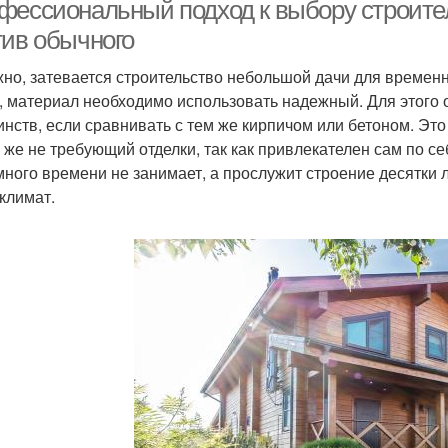
ергоэффективность
фессиональный подход к выбору строите
тив обычного
но, затевается строительство небольшой дачи для времен
, материал необходимо использовать надежный. Для этого о
инств, если сравнивать с тем же кирпичом или бетоном. Э
у же не требующий отделки, так как привлекателен сам по с
много времени не занимает, а прослужит строение десятки 
климат.