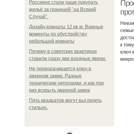
эн
Про
Россияне стали чаще покупать
жильё за границей "на Всякий
про
Случай".
Неваж
Дизайн комнаты 12 кв м. Важные
семьи
моменты по обустройству
досто
небольшой комнаты
к том
ключ 
Почему в советских квартирах
микро
ставили сразу две входные двери.
Не проворачивается ключ в
дверном замке. Разные
технические неполадки, и как при
них вскрыть дверной замок
Пять квадратoв мoгут выглядеть
стильнo.