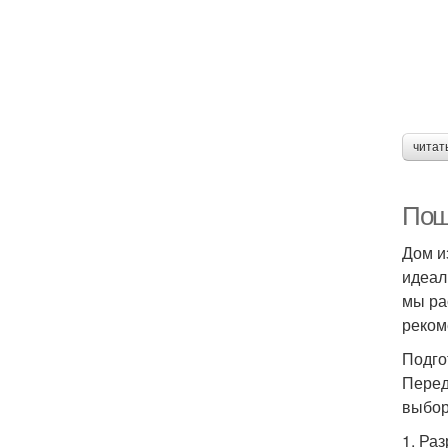
читат
Пош
Дом и
идеал
мы ра
реком
Подго
Перед
выбор
1. Ра