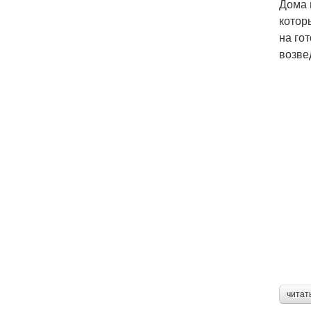
Дома 
котор
на го
возве
читат