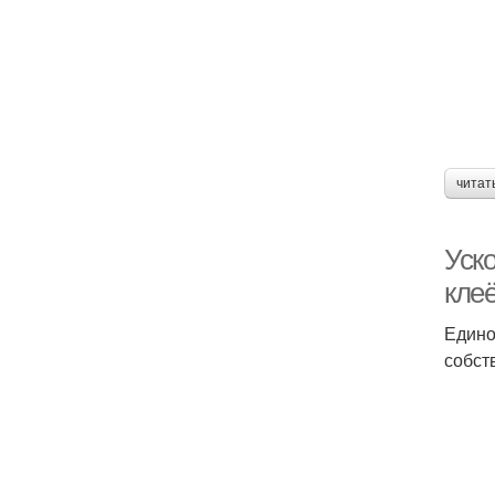
читат
Уск
клеё
Едино
собст