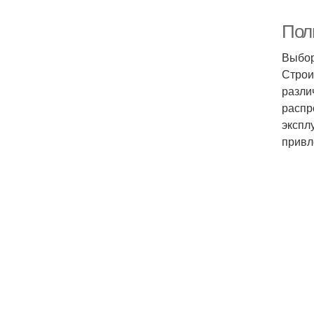
Пол
Выбор
Строи
разли
распр
экспл
привл