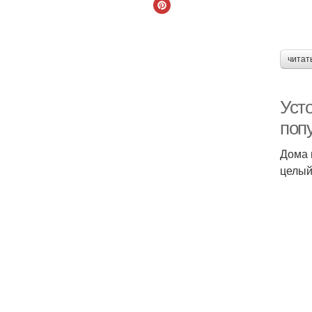
читат
Усто
поп
Дома 
целый