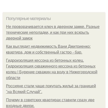
Популярные материалы
Не проворачивается ключ в дверном замке. Разные
технические неполадки, и как при них вскрыть
дверной замок
Как выглядит недвижимость Вани Дмитриенко:
квартира, дом и собственный гастро - бар.
Гидроизоляция кессона из бетонных колец.
Гидроизоляция скважинного кессона из бетонных
колец | Бурение скважин на воду в Нижегородской
области
Россияне стали чаще покупать жильё за границей
"на Всякий Случай".
Почему в советских квартирах ставили сразу две
входные двери.