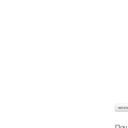
читат
Пош