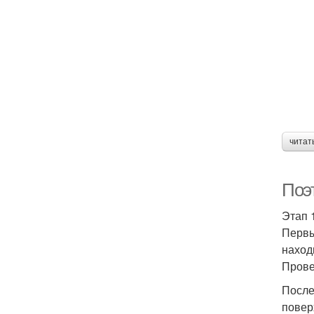
читат
Поэ
Этап 
Первы
наход
Прове
После
повер