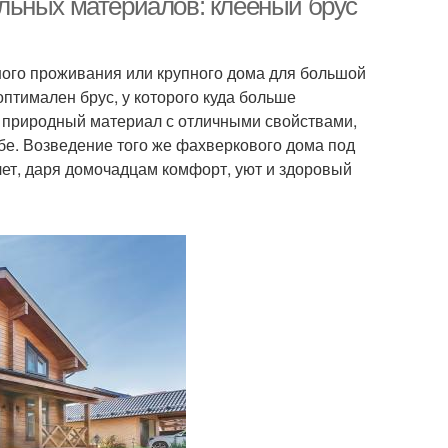
льных материалов: клееный брус
ного проживания или крупного дома для большой
птимален брус, у которого куда больше
то природный материал с отличными свойствами,
ебе. Возведение того же фахверкового дома под
лет, даря домочадцам комфорт, уют и здоровый