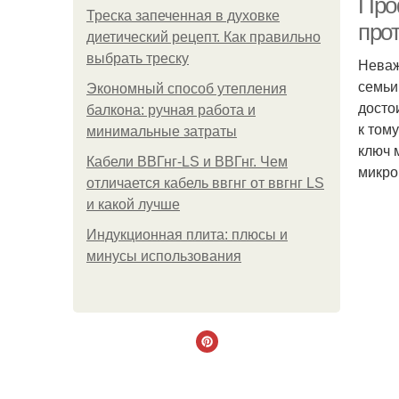
Про
Треска запеченная в духовке
про
диетический рецепт. Как правильно
выбрать треску
Неваж
семьи
Экономный способ утепления
досто
балкона: ручная работа и
к том
минимальные затраты
ключ 
Кабели ВВГнг-LS и ВВГнг. Чем
микро
отличается кабель ввгнг от ввгнг LS
и какой лучше
Индукционная плита: плюсы и
минусы использования