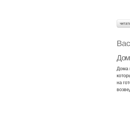
читат
Вас
Дом 
Дома 
котор
на го
возве