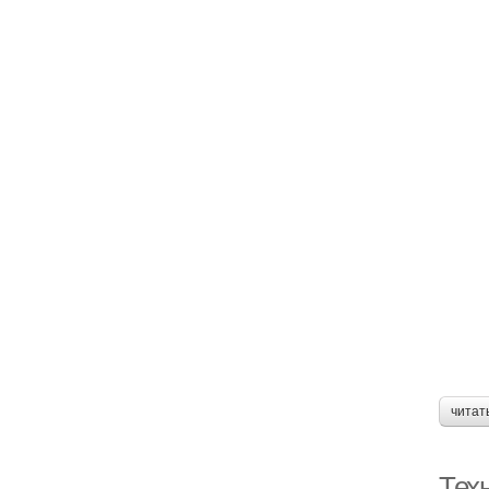
читат
Техн