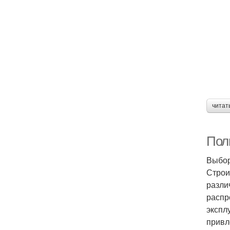
читат
Пол
Выбор
Строи
разли
распр
экспл
привл