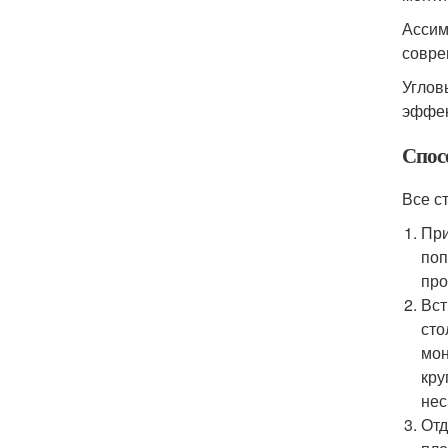
Ассим
совре
Углов
эффек
Спос
Все с
При
поп
про
Вст
сто
мон
кру
нес
Отд