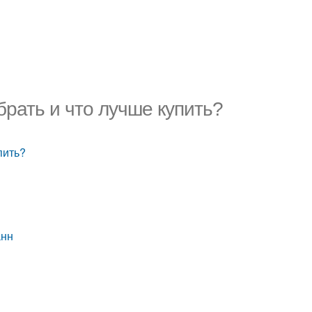
брать и что лучше купить?
пить?
анн