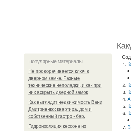
Как
Сод
Популярные материалы
К
Не проворачивается ключ в
дверном замке. Разные
К
технические неполадки, и как при
К
них вскрыть дверной замок
А
Как выглядит недвижимость Вани
К
Дмитриенко: квартира, дом и
К
собственный гастро - бар.
Гидроизоляция кессона из
В