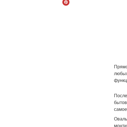
Прямо
любых
функц
После
бытов
самое
Оваль
монти