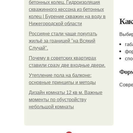
бетонных колец. Гидроизоляция
скважинного кессона из бетонных
колец | Бурение скважин на воду в
Как
Нижегородской области
Выбир
Россияне стали чаще покупать
жильё за границей "на Всякий
габ
Случай".
фо
спо
Почему в советских квартирах
ставили сразу две входные двери.
Фор
Утепление пола на балконе:
основные принципы и методы
Совре
Дизайн комнаты 12 кв м. Важные
моменты по обустройству
небольшой комнаты