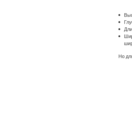
Выс
Глу
Дли
Шир
шир
Но дл