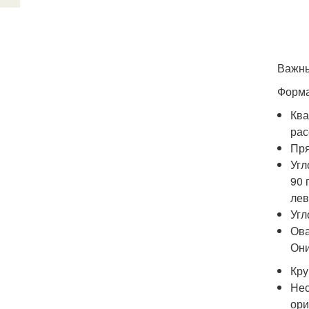
Важны
Форм
Ква
рас
Пря
Угл
90 
лев
Угл
Ова
Они
Кру
Нес
ори