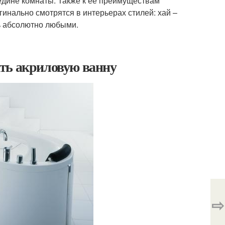
едине комнаты. Также к ее преимуществам
инально смотрятся в интерьерах стилей: хай –
ть абсолютно любыми.
ть акриловую ванну
⇨