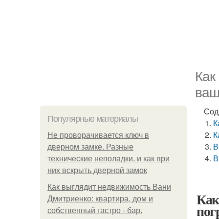
Как
ваш
Сод
Популярные материалы
К
К
Не проворачивается ключ в
В
дверном замке. Разные
В
технические неполадки, и как при
них вскрыть дверной замок
Как выглядит недвижимость Вани
Как
Дмитриенко: квартира, дом и
пог
собственный гастро - бар.