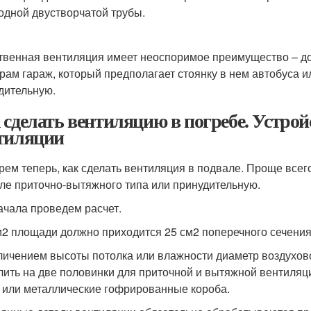
одной двустворчатой трубы.
твенная вентиляция имеет неоспоримое преимущество – дос
рам гараж, который предполагает стоянку в нем автобуса ил
дительную.
 сделать вентиляцию в погребе. Устро
тиляции
рем теперь, как сделать вентиляция в подвале. Проще всег
ле приточно-вытяжного типа или принудительную.
ачала проведем расчет.
м2 площади должно приходится 25 см2 поперечного сечения
личением высоты потолка или влажности диаметр воздухов
лить на две половинки для приточной и вытяжной вентиляц
 или металлические гофрированные короба.