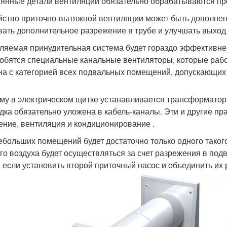
янные детали вентиляции обязательно обрабатываются про
йство приточно-вытяжной вентиляции может быть дополнен
вать дополнительное разрежение в трубе и улучшать выход 
ляемая принудительная система будет гораздо эффективнее
обятся специальные канальные вентиляторы, которые рабо
на с категорией всех подвальных помещений, допускающих 
му в электрическом щитке устанавливается трансформатор
дка обязательно уложена в кабель-каналы. Эти и другие п
ение, вентиляция и кондиционирование .
ебольших помещений будет достаточно только одного таког
го воздуха будет осуществляться за счет разрежения в под
 если установить второй приточный насос и объединить их 