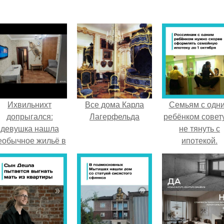
Ихвильнихт
Все дома Карла
Семьям с одн
допрыгался:
Лагерфельда
ребёнком совет
девушка нашла
не тянуть с
еобычное жильё в
ипотекой.
Пятигорске.