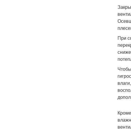
Закры
венти
Осевш
плесе
При с
перек
сниже
потеп
Чтобы
гигро
влаги
воспо
допол
Кроме
влажн
венти