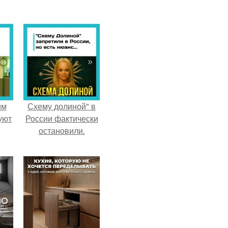
им
Схему долиной" в
уют
России фактически
остановили.