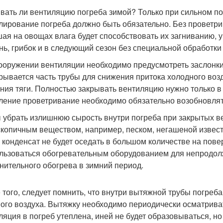
вать ли вентиляцию погреба зимой? Только при сильном по
лирование погреба должно быть обязательно. Без проветри
ая на овощах влага будет способствовать их загниванию, у
нь, грибок и в следующий сезон без специальной обработки
ооружении вентиляции необходимо предусмотреть заслонки
рывается часть трубы для снижения притока холодного воз
ния тяги. Полностью закрывать вентиляцию нужно только в
ление проветривание необходимо обязательно возобновлят
 убрать излишнюю сырость внутри погреба при закрытых ве
скопичным веществом, например, песком, негашеной известь
, конденсат не будет оседать в большом количестве на пов
льзоваться обогревательным оборудованием для непродо
нительного обогрева в зимний период.
 того, следует помнить, что внутри вытяжной трубы погреба
ого воздуха. Вытяжку необходимо периодически осматрива
ляция в погреб утеплена, иней не будет образовываться, но