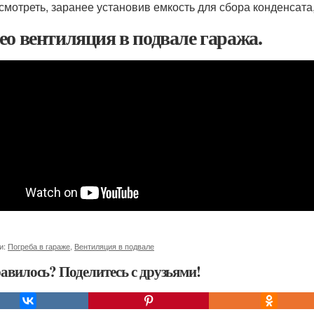
смотреть, заранее установив емкость для сбора конденсата
ео вентиляция в подвале гаража.
и:
Погреба в гараже
,
Вентиляция в подвале
авилось? Поделитесь с друзьями!