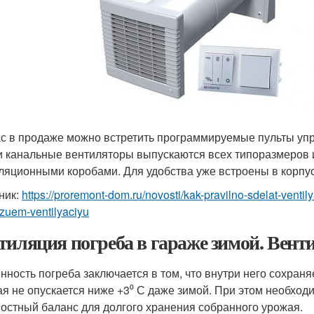
с в продаже можно встретить программируемые пульты упр
и канальные вентиляторы выпускаются всех типоразмеров 
ляционными коробами. Для удобства уже встроены в корпу
ник:
https://proremont-dom.ru/novosti/kak-pravilno-sdelat-venti
zuem-ventilyaciyu
тиляция погреба в гараже зимой. Вент
нность погреба заключается в том, что внутри него сохран
ая не опускается ниже +3⁰ С даже зимой. При этом необхо
остный баланс для долгого хранения собранного урожая.