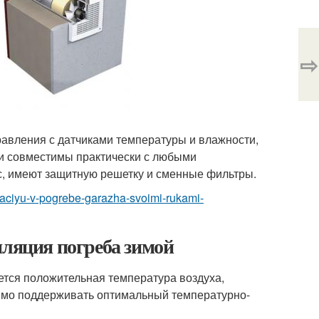
⇨
авления с датчиками температуры и влажности,
и совместимы практически с любыми
с, имеют защитную решетку и сменные фильтры.
lyaciyu-v-pogrebe-garazha-svoimi-rukami-
иляция погреба зимой
яется положительная температура воздуха,
димо поддерживать оптимальный температурно-