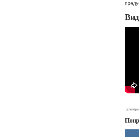
преду
Вид
Категори
Понр