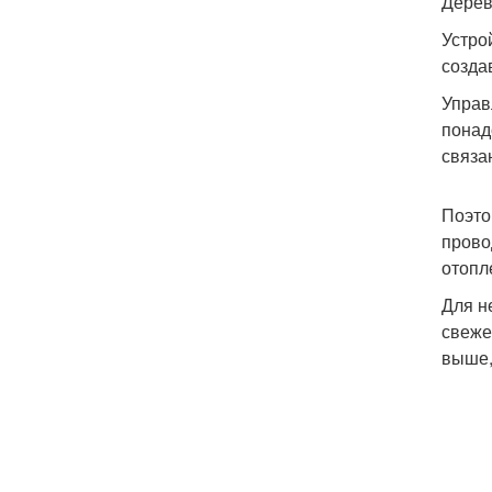
Дерев
Устро
созда
Управ
понад
связа
Поэто
прово
отопл
Для н
свеже
выше,