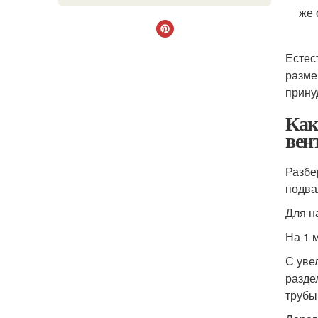
же 
Естес
разме
прину
Как
вен
Разбе
подва
Для н
На 1 
С уве
разде
трубы