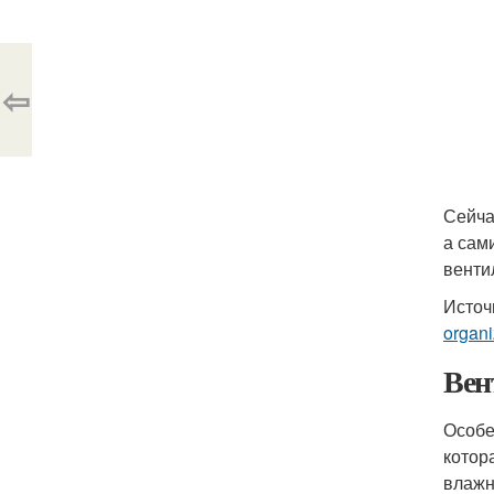
⇦
Сейча
а сам
венти
Источ
organi
Вен
Особе
котор
влажн