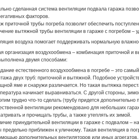
льно сделанная система вентиляции подвала гаража позво
негативных факторов.
ж приточной трубы погреба позволит обеспечить поступлени
чение вытяжной трубы вентиляции в гараже с погребом – уд
ляция воздуха помогает поддерживать нормальную влажно
я организация воздухообмена – комбинация приточной и в
выполнена двумя способами:
дание естественного воздухообмена в погребе – это самый
тажа двух труб: приточной и вытяжной. Подобное устройств
щной яме и снаружи различается. Но такая вытяжка переста
пература начинает выравниваться. С другой стороны, зимо
 этим трудно что-то сделать (трубу придется дополнительно
ественной вентиляции рекомендовано для небольших гараж
атривать и прочищать трубы, а также утеплять их зимой.
ичие принудительной вентиляции в гараже с подвалом – н
 предельно приближен к уличному. Такая вентиляция в по
омощью дополнительных вентиляторов или иных агрегатов. К