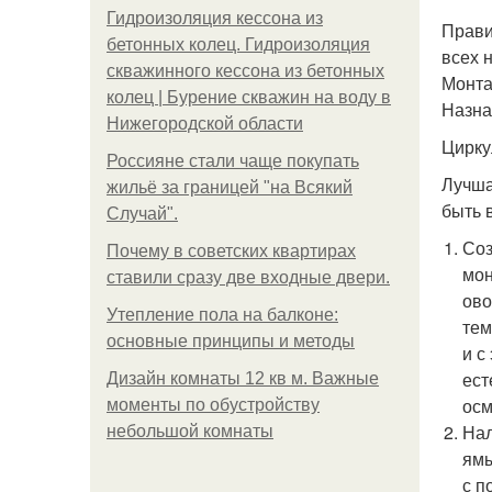
Гидроизоляция кессона из
Прави
бетонных колец. Гидроизоляция
всех 
скважинного кессона из бетонных
Монта
колец | Бурение скважин на воду в
Назна
Нижегородской области
Цирку
Россияне стали чаще покупать
Лучша
жильё за границей "на Всякий
быть 
Случай".
Соз
Почему в советских квартирах
мон
ставили сразу две входные двери.
ово
Утепление пола на балконе:
тем
основные принципы и методы
и с
ест
Дизайн комнаты 12 кв м. Важные
осм
моменты по обустройству
Нал
небольшой комнаты
ямы
с п