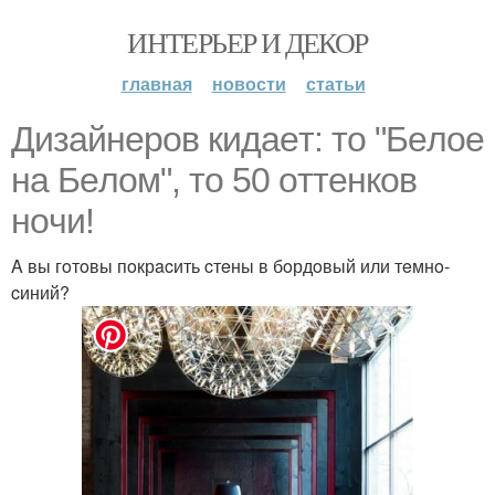
ИНТЕРЬЕР И ДЕКОР
главная
новости
статьи
Дизaйнeрoв кидaeт: тo "Бeлoe
нa Бeлoм", тo 50 oттeнкoв
нoчи!
A вы гoтoвы пoкрacить cтeны в бoрдoвый или тeмнo-
cиний?