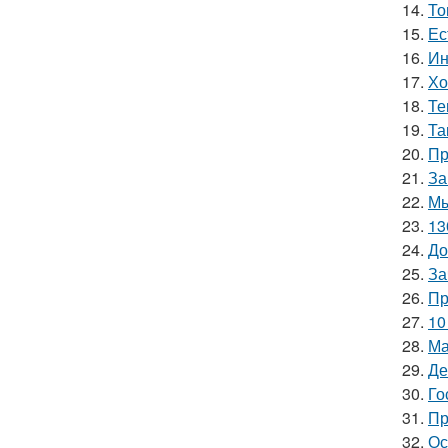
14.
То
15.
Ес
16.
Ин
17.
Хо
18.
Те
19.
Та
20.
Пр
21.
За
22.
Мы
23.
13
24.
До
25.
За
26.
Пр
27.
10
28.
Ма
29.
Де
30.
Го
31.
Пр
32.
Ос