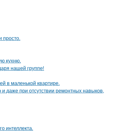
и просто.
ую кухню.
даря нашей группе!
тей в маленькой квартире.
р и даже при отсутствии ремонтных навыков,
о интеллекта.