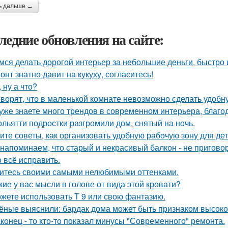
ь дальше →
ледние обновления на сайте:
мся делать дорогой интерьер за небольшие деньги, быстро 
онт знатно давит на кукуху, согласитесь!
, ну а что?
оворят, что в маленькой комнате невозможно сделать удобн
уже знаете много трендов в современном интерьера, благо
ольятти подростки разгромили дом, снятый на ночь.
ите советы, как организовать удобную рабочую зону для де
напоминаем, что старый и некрасивый балкон - не пригово
 всё исправить.
итесь своими самыми нелюбимыми оттенками.
кие у вас мысли в голове от вида этой кровати?
жете использовать Т 9 или свою фантазию.
ёные выяснили: бардак дома может быть признаком высоког
конец - то кто-то показал минусы "Современного" ремонта.