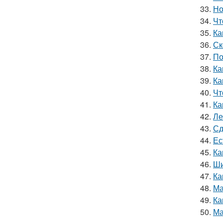
33.
Но
34.
Чт
35.
Ка
36.
Ск
37.
По
38.
Ка
39.
Ка
40.
Чт
41.
Ка
42.
Ле
43.
Сд
44.
Ес
45.
Ка
46.
Ши
47.
Ка
48.
Ма
49.
Ка
50.
Ма