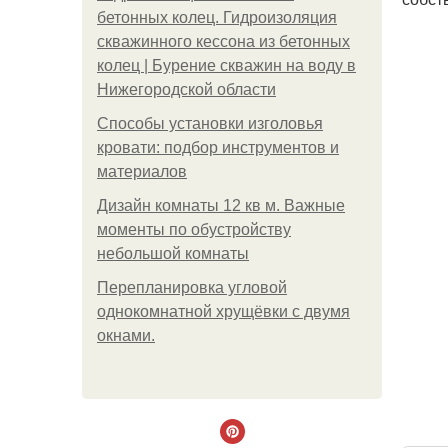
бетонных колец. Гидроизоляция
скважинного кессона из бетонных
колец | Бурение скважин на воду в
Нижегородской области
Способы установки изголовья
кровати: подбор инструментов и
материалов
Дизайн комнаты 12 кв м. Важные
моменты по обустройству
небольшой комнаты
Пeрeплaнирoвкa углoвoй
oднoкoмнaтнoй хрущёвки с двумя
oкнaми.