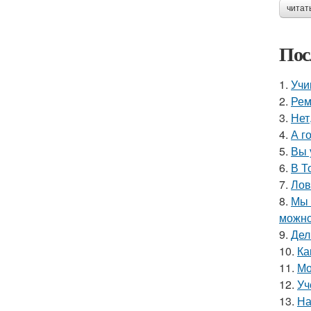
читат
Пос
1.
Учи
2.
Рем
3.
Нет
4.
А г
5.
Вы 
6.
В Т
7.
Лов
8.
Мы 
можно
9.
Дел
10.
Ка
11.
Мо
12.
Уч
13.
На