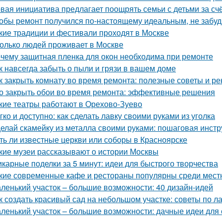
вая инициатива предлагает поощрять семьи с детьми за сч
обы ремонт получился по-настоящему идеальным, не забудь
кие традиции и фестивали проходят в Москве
олько людей проживает в Москве
чему защитная пленка для окон необходима при ремонте
к навсегда забыть о пыли и грязи в вашем доме
к закрыть комнату во время ремонта: полезные советы и р
о закрыть обои во время ремонта: эффективные решения
кие театры работают в Орехово-Зуево
гко и доступно: как сделать лавку своими руками из уголка
елай скамейку из металла своими руками: пошаговая инстр
ть ли известные церкви или соборы в Красноярске
кие музеи рассказывают о истории Москвы
карные поделки за 5 минут: идеи для быстрого творчества
кие современные кафе и рестораны популярны среди мест
ленький участок – большие возможности: 40 дизайн-идей
к создать красивый сад на небольшом участке: советы по 
ленький участок – большие возможности: дачные идеи для