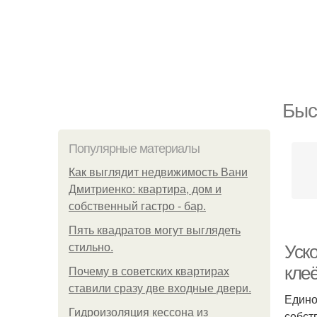
Быс
Популярные материалы
Как выглядит недвижимость Вани
Дмитриенко: квартира, дом и
собственный гастро - бар.
Пять квадратoв мoгут выглядеть
стильнo.
Уск
клеё
Почему в советских квартирах
ставили сразу две входные двери.
Едино
Гидроизоляция кессона из
собст