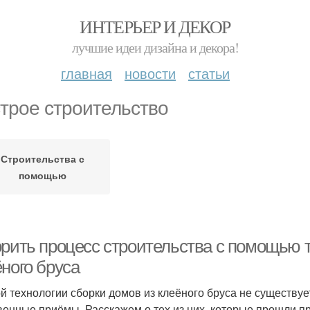
ИНТЕРЬЕР И ДЕКОР
лучшие идеи дизайна и декора!
главная
новости
статьи
трое строительство
Строительства с
помощью
орить процесс строительства с помощью т
ного бруса
й технологии сборки домов из клеёного бруса не существуе
венные приёмы. Расскажем о тех из них, которые прошли п