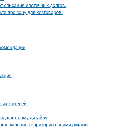
ёт списания ипотечных долгов.
те про зону для хозтоваров.
екомендации
укция
ных жителей
ландшафтному дизайну
 оформления территории своими руками