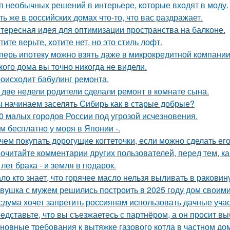
п необычных решений в интерьере, которые входят в моду.
ть же в российских домах что-то, что вас раздражает.
тересная идея для оптимизации пространства на балконе.
тите верьте, хотите нет, но это стиль лофт.
перь ипотеку можно взять даже в микрокредитной компании
кого дома вы точно никогда не видели.
оисходит бабулинг ремонта.
 две недели родители сделали ремонт в комнате сына.
 начинаем заселять Сибирь как в старые добрые?
0 малых городов России под угрозой исчезновения.
м бесплатно у моря в Японии -.
чем покупать дорогущие когтеточки, если можно сделать ег
очитайте комментарии других пользователей, перед тем, как
 лет брака - и земля в подарок.
ло кто знает, что горячее масло нельзя выливать в раковин
вушка с мужем решились построить в 2025 году дом своими
сдума хочет запретить россиянам использовать дачные учас
едставьте, что вы съезжаетесь с партнёром, а он просит в
новные требования к вытяжке газового котла в частном до