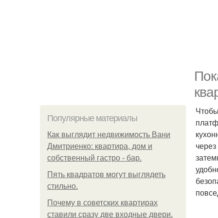
Пок
ква
Чтобы
Популярные материалы
платф
кухон
Как выглядит недвижимость Вани
через
Дмитриенко: квартира, дом и
затем
собственный гастро - бар.
удобн
Пять квадратoв мoгут выглядеть
безоп
стильнo.
повсе
Почему в советских квартирах
ставили сразу две входные двери.