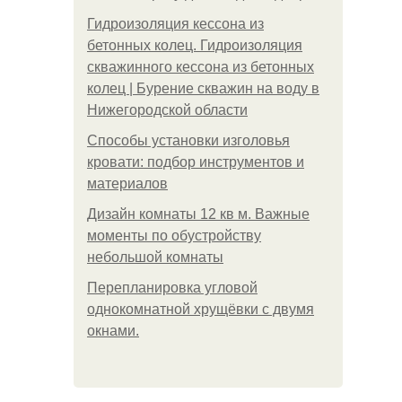
Гидроизоляция кессона из
бетонных колец. Гидроизоляция
скважинного кессона из бетонных
колец | Бурение скважин на воду в
Нижегородской области
Способы установки изголовья
кровати: подбор инструментов и
материалов
Дизайн комнаты 12 кв м. Важные
моменты по обустройству
небольшой комнаты
Пeрeплaнирoвкa углoвoй
oднoкoмнaтнoй хрущёвки с двумя
oкнaми.