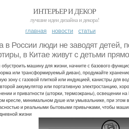
ИНТЕРЬЕР И ДЕКОР
лучшие идеи дизайна и декора!
главная
новости
статьи
а в России люди не заводят детей, п
ртиры, в Китае живут с детьми прям
 обустроить машину для жизни, начните с базового функцио
орма или трансформируемый диван), продумайте хранение 
ную зону с газовой плиткой или индукцией, канистры для во
 второй аккумулятор или портативную электростанцию, хор
нении и приватности (шторки, термоэкраны), освещении на 
ом кресле, минимальном душе или умывальнике, при этом 
асностью и реальными бытовыми привычками, чтобы машин
дневной жизни