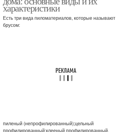
дома: основные виды и их
характеристики
Есть три вида пиломатериалов, которые называют
брусом:
Металлический брус
Брус из древесины
Брус из металла
Брус из пластика
Брус от металлического
Дом из бруса
и
Дома из бруса
Дом из клееного бруса
пиленый (непрофилированный);цельный
профилированный;клееный профилированный.