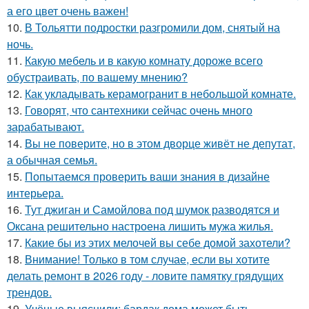
а его цвет очень важен!
10.
В Тольятти подростки разгромили дом, снятый на
ночь.
11.
Какую мебель и в какую комнату дороже всего
обустраивать, по вашему мнению?
12.
Как укладывать керамогранит в небольшой комнате.
13.
Говорят, что сантехники сейчас очень много
зарабатывают.
14.
Вы не поверите, но в этом дворце живёт не депутат,
а обычная семья.
15.
Попытаемся проверить ваши знания в дизайне
интерьера.
16.
Тут джиган и Самойлова под шумок разводятся и
Оксана решительно настроена лишить мужа жилья.
17.
Какие бы из этих мелочей вы себе домой захотели?
18.
Внимание! Только в том случае, если вы хотите
делать ремонт в 2026 году - ловите памятку грядущих
трендов.
19.
Учёные выяснили: бардак дома может быть