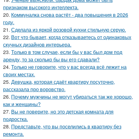
признаком высокого интеллекта.
20.
Коммуналка снова растёт - два повышения в 2026
году.
21.
Сделала из яркой розовой кухни стильную серую.
22.
Вот что бывает, когда отказываетесь от одинаковых
скучных дизайнов интерьера.
23.
Только в том случае, если бы у вас был дом под
аренду, то за сколько бы вы его сдавали?
24.
Только не говорите, что у вас всегда всё лежит на
своих местах.
25.
Девушка, которая сдаёт квартиру посуточно,
рассказала про воровство.
26.
Почему мужчины не могут убираться так же хорошо,
как и женщины?
27.
Вы не поверите, но это детская комната для
подростка.
28.
Представьте, что вы поселились в квартиру без
ремонта.