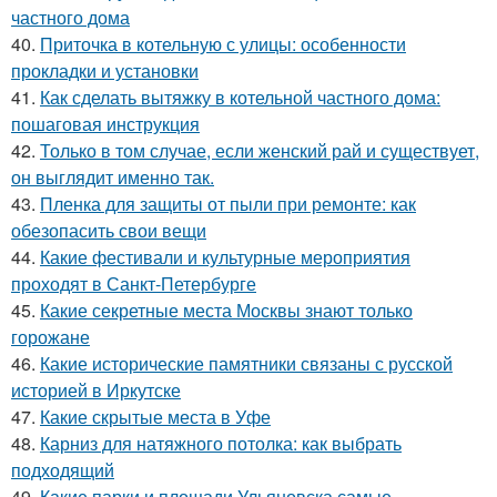
частного дома
40.
Приточка в котельную с улицы: особенности
прокладки и установки
41.
Как сделать вытяжку в котельной частного дома:
пошаговая инструкция
42.
Только в том случае, если женский рай и существует,
он выглядит именно так.
43.
Пленка для защиты от пыли при ремонте: как
обезопасить свои вещи
44.
Какие фестивали и культурные мероприятия
проходят в Санкт-Петербурге
45.
Какие секретные места Москвы знают только
горожане
46.
Какие исторические памятники связаны с русской
историей в Иркутске
47.
Какие скрытые места в Уфе
48.
Карниз для натяжного потолка: как выбрать
подходящий
49.
Какие парки и площади Ульяновска самые