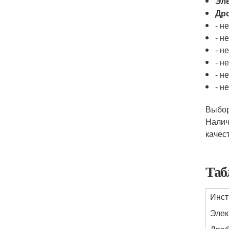
Эл
Др
- н
- н
- н
- н
- н
- н
Выбор
Налич
качес
Таб
Инст
Элек