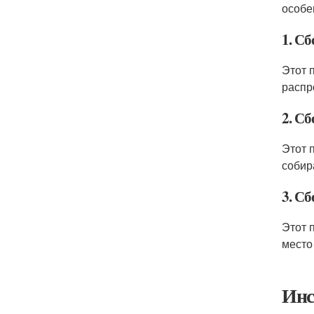
особе
1. Сб
Этот 
распр
2. Сб
Этот 
собир
3. Сб
Этот 
место
Инс