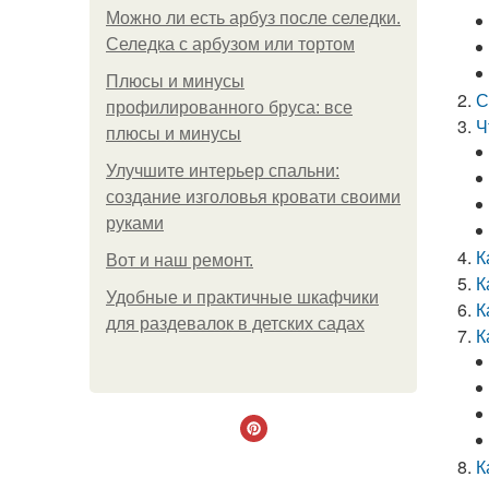
Можно ли есть арбуз после селедки.
Селедка с арбузом или тортом
Плюсы и минусы
С
профилированного бруса: все
Ч
плюсы и минусы
Улучшите интерьер спальни:
создание изголовья кровати своими
руками
К
Boт и наш ремoнт.
К
Удобные и практичные шкафчики
К
для раздевалок в детских садах
К
К