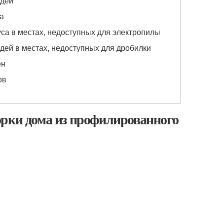
здей
са
уса в местах, недоступных для электропилы
здей в местах, недоступных для дробилки
ен
ов
орки дома из профилированного