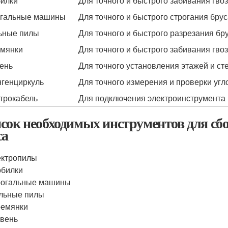
илки
Для точного и быстрого забивания гво
гальные машины
Для точного и быстрого строгания бру
ьные пилы
Для точного и быстрого разрезания бр
мянки
Для точного и быстрого забивания гво
ень
Для точного установления этажей и ст
генциркуль
Для точного измерения и проверки угл
трокабель
Для подключения электроинструмента
сок необходимых инструментов для сб
са
ектропилы
обилки
рогальные машины
льные пилы
ремянки
вень