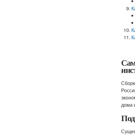
К
К
К
Сам
инс
Сборк
Росси
эконо
дома 
Под
Сущес