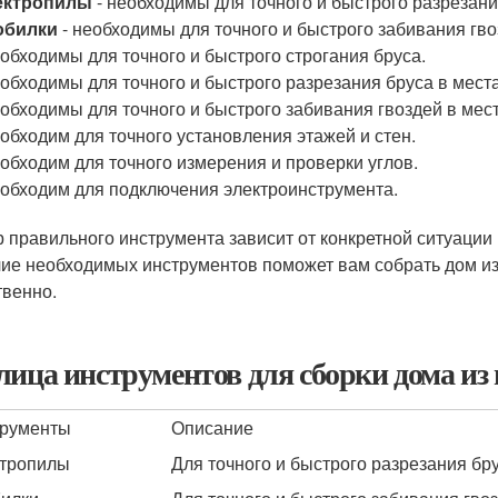
ектропилы
- необходимы для точного и быстрого разрезани
обилки
- необходимы для точного и быстрого забивания гво
еобходимы для точного и быстрого строгания бруса.
еобходимы для точного и быстрого разрезания бруса в мест
еобходимы для точного и быстрого забивания гвоздей в мес
еобходим для точного установления этажей и стен.
еобходим для точного измерения и проверки углов.
еобходим для подключения электроинструмента.
 правильного инструмента зависит от конкретной ситуации 
ие необходимых инструментов поможет вам собрать дом и
твенно.
лица инструментов для сборки дома из
рументы
Описание
тропилы
Для точного и быстрого разрезания бр