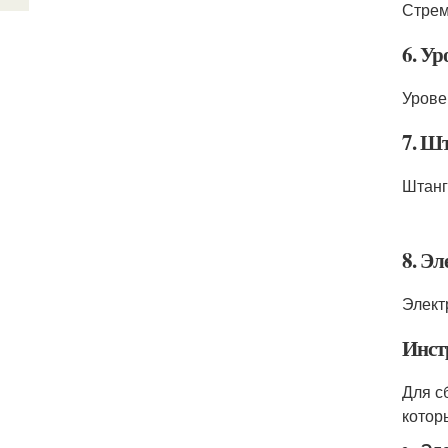
Стрем
6. Ур
Урове
7. Ш
Штанг
8. Э
Элект
Инст
Для с
котор