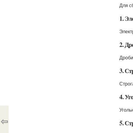
Для с
1. Э
Элект
2. Д
Дроби
3. С
Строг
4. У
Уголь
⇦
5. С