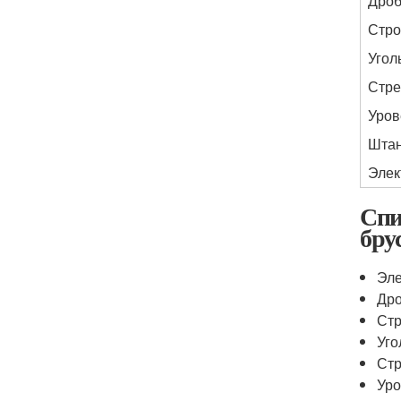
Дроб
Стро
Угол
Стре
Уров
Штан
Элек
Спи
бру
Эл
Др
Ст
Уго
Ст
Уро