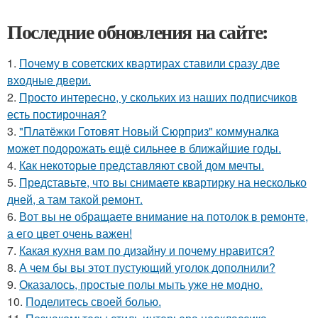
Последние обновления на сайте:
1.
Почему в советских квартирах ставили сразу две
входные двери.
2.
Просто интересно, у скольких из наших подписчиков
есть постирочная?
3.
"Платёжки Готовят Новый Сюрприз" коммуналка
может подорожать ещё сильнее в ближайшие годы.
4.
Как некоторые представляют свой дом мечты.
5.
Представьте, что вы снимаете квартирку на несколько
дней, а там такой ремонт.
6.
Вот вы не обращаете внимание на потолок в ремонте,
а его цвет очень важен!
7.
Какая кухня вам по дизайну и почему нравится?
8.
А чем бы вы этот пустующий уголок дополнили?
9.
Оказалось, простые полы мыть уже не модно.
10.
Поделитесь своей болью.