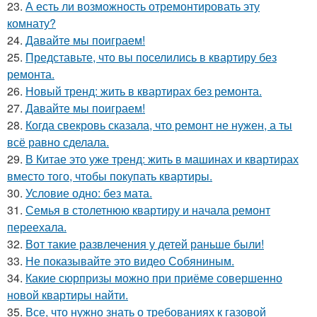
23.
А есть ли возможность отремонтировать эту
комнату?
24.
Давайте мы поиграем!
25.
Представьте, что вы поселились в квартиру без
ремонта.
26.
Новый тренд: жить в квартирах без ремонта.
27.
Давайте мы поиграем!
28.
Когда свекровь сказала, что ремонт не нужен, а ты
всё равно сделала.
29.
В Китае это уже тренд: жить в машинах и квартирах
вместо того, чтобы покупать квартиры.
30.
Условие одно: без мата.
31.
Семья в столетнюю квартиру и начала ремонт
переехала.
32.
Вот такие развлечения у детей раньше были!
33.
Не показывайте это видео Собяниным.
34.
Какие сюрпризы можно при приёме совершенно
новой квартиры найти.
35.
Все, что нужно знать о требованиях к газовой