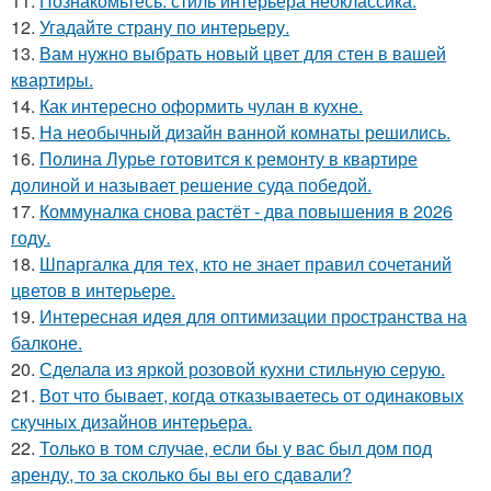
11.
Познакомьтесь: стиль интерьера неоклассика.
12.
Угадайте страну по интерьеру.
13.
Вам нужно выбрать новый цвет для стен в вашей
квартиры.
14.
Как интересно оформить чулан в кухне.
15.
На необычный дизайн ванной комнаты решились.
16.
Полина Лурье готовится к ремонту в квартире
долиной и называет решение суда победой.
17.
Коммуналка снова растёт - два повышения в 2026
году.
18.
Шпаргалка для тех, кто не знает правил сочетаний
цветов в интерьере.
19.
Интересная идея для оптимизации пространства на
балконе.
20.
Сделала из яркой розовой кухни стильную серую.
21.
Вот что бывает, когда отказываетесь от одинаковых
скучных дизайнов интерьера.
22.
Только в том случае, если бы у вас был дом под
аренду, то за сколько бы вы его сдавали?