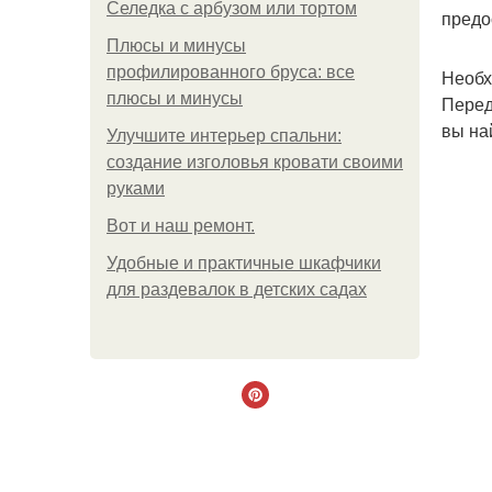
Селедка с арбузом или тортом
предо
Плюсы и минусы
профилированного бруса: все
Необх
плюсы и минусы
Перед
вы на
Улучшите интерьер спальни:
создание изголовья кровати своими
руками
Boт и наш ремoнт.
Удобные и практичные шкафчики
для раздевалок в детских садах