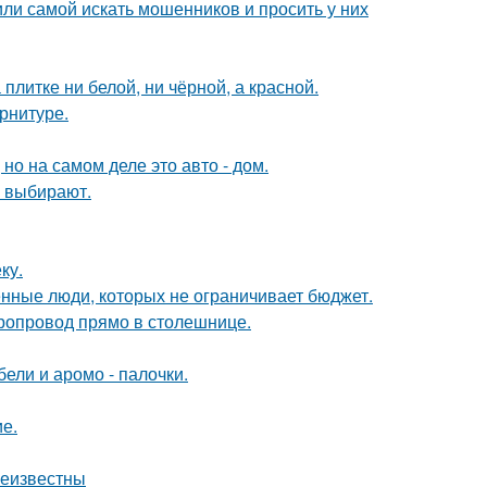
ли самой искать мошенников и просить у них
литке ни белой, ни чёрной, а красной.
арнитуре.
 но на самом деле это авто - дом.
 выбирают.
ку.
нные люди, которых не ограничивает бюджет.
оропровод прямо в столешнице.
ели и аромо - палочки.
ие.
неизвестны