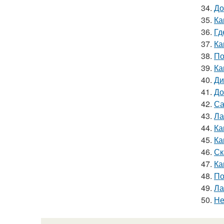
34.
До
35.
Ка
36.
Гд
37.
Ка
38.
По
39.
Ка
40.
Ди
41.
До
42.
Са
43.
Ла
44.
Ка
45.
Ка
46.
Ск
47.
Ка
48.
По
49.
Ла
50.
Не