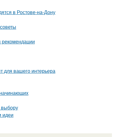
дятся в Ростове-на-Дону
 советы
и рекомендации
нт для вашего интерьера
я начинающих
о выбору
и идеи