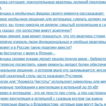
кова ситуация: покупательнице квартиры долиной предложи
и.
вушка о необычных фишках своего ремонта рассказывает.
мое необычное решение для интерьера: сделать затирку на п
кого, вы точно никогда не видели: скрытый холодильник в г
о сказал, что холостяки живут аскетично?
ман зрения: вам может показаться, что это квартира студия,
первую очередь люди функциональные и удобные квартиры
может и в России такую практику ввести?
м бесплатно у моря в Японии -.
вушка своими руками делает реалистичную мини - библиоте
тересно посмотреть, какие ремонты делают более обеспече
ниальное решение, о котором мало кто задумывается: мус
кой сказочный стиль часто называют Рустиком.
огие для "Аромата Чистоты" используют одеколоны для меб
новные требования к вентиляции в котельной до 30 кВт
рево в интерьере - это не просто про стиль, а про настроен
чему вентиляция в котельной с газовым котлом так важна
тересные факты о Владивостоке, которые вам могут быть 