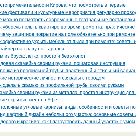
стопримечательности Кирова: что посмотреть в первые
кие фестивали и культурные мероприятия регулярно прово
е можно посмотреть современные театральные постановки
к уберечь полы в квартире во время ремонта: практические
чему защитное покрытие на поле обязательно при ремонте
к эффективно укрыть мебель от пыли при ремонте: советы 
зайнер на славу постарался.
м из бруса: легко, просто и без хлопот
довая скамейка своими руками: пошаговая инструкция
вочка из профильной трубы: практичный и стильный вариа
кие исторические личности связаны с городом
к сделать скамью из профильной трубы своими руками
амейка своими руками из металла: простая инструкция дл
кие скрытые места в Уфе
толочные угловые карнизы: виды, особенности и советы п
ндшафтный дизайн небольшого участка: основные советы 
дорого и красиво: как благоустроить дачный участок с умом