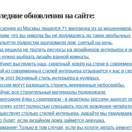
ледние обновления на сайте:
сионер из Москвы лишился 71 миллиона из-за мошенников
рим, что вы никогда бы не додумались до таких необычных
ольятти подростки разгромили дом, снятый на ночь.
да решила не тратить ресурсы на дизайнеров интерьера и 
 нужно выбрать дизайн ванной комнаты.
 будет выглядить наш, скрепный, ковёр на стене в совреме
ой из современных стилей интерьера отзывается у вас в се
уж этот безумный стиль интерьера в нулевых.
оссии могут разрешить строить деревянные небоскрёбы.
йчас все строительные материалы подорожали.
вогодняя ёлка с сюрпризом - в квартиры россиян заносят 
отеку хотят полностью списывать после рождения четвёрто
ществует столько стилей интерьера, давайте мы придумае
о будет, если дизайном дома займётся девушка.
имание! Только в том случае, если вы хотите делать ремонт