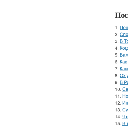
Пос
1.
Пен
2.
Спо
3.
В Т
4.
Ког
5.
Вам
6.
Как
7.
Как
8.
Ох 
9.
В Р
10.
Се
11.
Но
12.
Ип
13.
Су
14.
Чт
15.
Вн