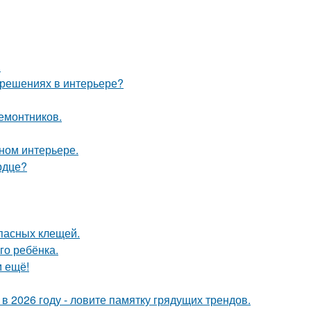
.
 решениях в интерьере?
ремонтников.
нном интерьере.
рдце?
опасных клещей.
го ребёнка.
м ещё!
 в 2026 году - ловите памятку грядущих трендов.