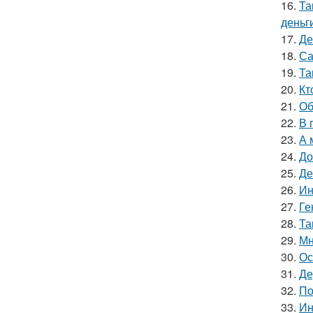
16.
Та
деньг
17.
Де
18.
Са
19.
Та
20.
Кт
21.
Об
22.
В 
23.
А 
24.
До
25.
Де
26.
Ин
27.
Ге
28.
Та
29.
Мн
30.
Ос
31.
Де
32.
По
33.
Ин