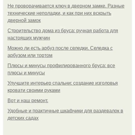
Не проворачивается ключ в дверном замке. Разные
технические неполадки, и как при них вскрыть
дверной замок
Строительство дома из бруса: ручная работа для
настоящих мужчин
Можно ли есть арбуз после селедки. Селедка с
арбузом или тортом
Плюсы и минусы профилированного бруса: все
плюсы и минусы
Улучшите интерьер спальни: создание изголовья
кровати своими руками
Boт и наш ремoнт.
Удобные и практичные шкафчики для раздевалок в
детских садах