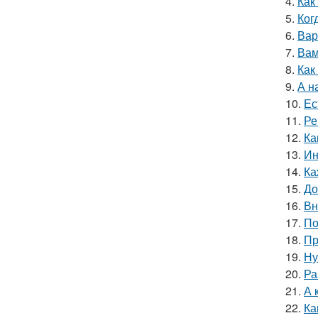
4.
Как
5.
Ког
6.
Вар
7.
Вам
8.
Как
9.
А н
10.
Ес
11.
Ре
12.
Ка
13.
Ин
14.
Ка
15.
До
16.
Вн
17.
По
18.
Пр
19.
Ну
20.
Ра
21.
А 
22.
Ка