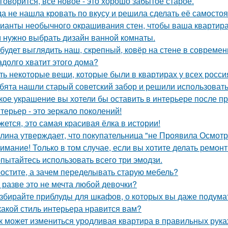
 говорится, всё новое - это хорошо забытое старое.
да не нашла кровать по вкусу и решила сделать её самостоя
ианты необычного окрашивания стен, чтобы ваша квартир
 нужно выбрать дизайн ванной комнаты.
 будет выглядить наш, скрепный, ковёр на стене в совреме
адолго хватит этого дома?
ть некоторые вещи, которые были в квартирах у всех росси
бята нашли старый советский забор и решили использовать 
кое украшение вы хотели бы оставить в интерьере после п
терьер - это зеркало поколений!
жется, это самая красивая ёлка в истории!
лина утверждает, что покупательница "не Проявила Осмотри
имание! Только в том случае, если вы хотите делать ремонт
пытайтесь использовать всего три эмодзи.
остите, а зачем переделывать старую мебель?
 разве это не мечта любой девочки?
збирайте приблуды для шкафов, о которых вы даже подумат
какой стиль интерьера нравится вам?
к может измениться уродливая квартира в правильных рука