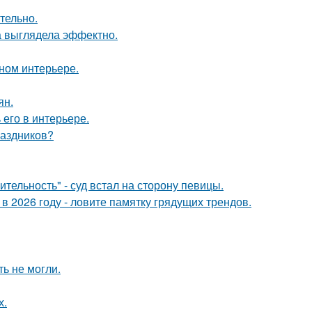
тельно.
а выглядела эффектно.
нном интерьере.
ян.
его в интерьере.
раздников?
тельность" - суд встал на сторону певицы.
 в 2026 году - ловите памятку грядущих трендов.
ь не могли.
х.