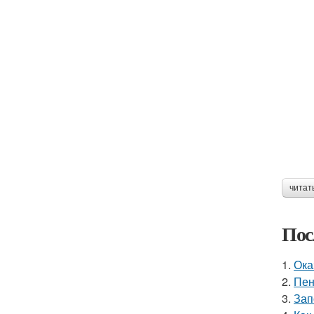
читат
Пос
1.
Ока
2.
Пен
3.
Зап