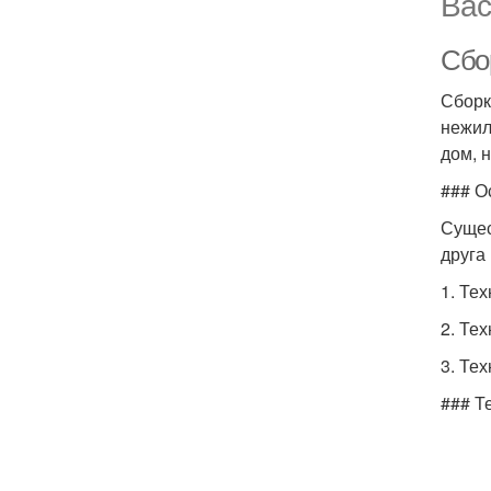
Вас
Сбо
Сборк
нежил
дом, 
### О
Сущес
друга
1. Тех
2. Тех
3. Те
### Т