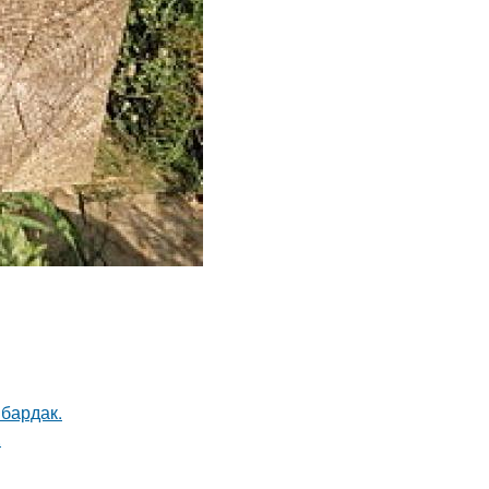
 бардак.
.