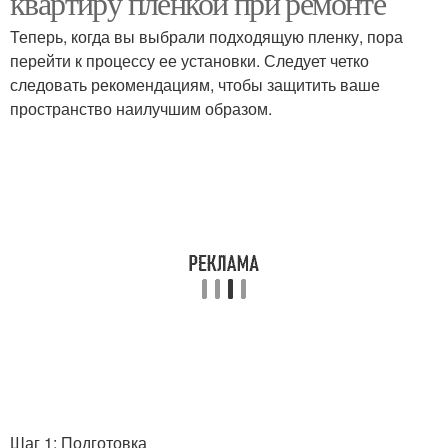
квартиру пленкой при ремонте
Теперь, когда вы выбрали подходящую пленку, пора
перейти к процессу ее установки. Следует четко
следовать рекомендациям, чтобы защитить ваше
Пленка на поверхности
Укрывные пленки
пространство наилучшим образом.
Пленки для кровли
Пленка в зависимости
Пленка во время
Пленка для мебели
Пленка с мебели
Пленка на мебель
Шаг 1: Подготовка